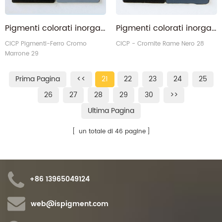
Pigmenti colorati inorganici complessi Ferro Cromo Marrone 29
Pigmenti colorati inorganici complessi Nero 28 Nero cromite di rame
CICP Pigmenti-Ferro Cromo
CICP - Cromite Rame Nero 28
Marrone 29
Prima Pagina
<<
21
22
23
24
25
26
27
28
29
30
>>
Ultima Pagina
un totale di 46 pagine
+86 13965049124
web@ispigment.com