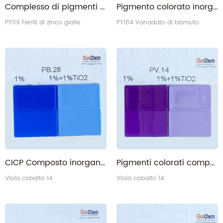
Complesso di pigmenti CICP Pigmenti colorati inorganici gialli 119 Ferriti di zinco giallo
Pigmento colorato inorganico complesso CICP Giallo 184 Bismuto Vanadato
PY119 Ferriti di zinco gialle
PY184 Vanadato di bismuto
CICP Composto inorganico Pigmento di colore Blu 28 Blu alluminato di cobalto
Pigmenti colorati compositi inorganici CICP Viola 14 Viola di cobalto
Viola cobalto 14
Viola cobalto 14