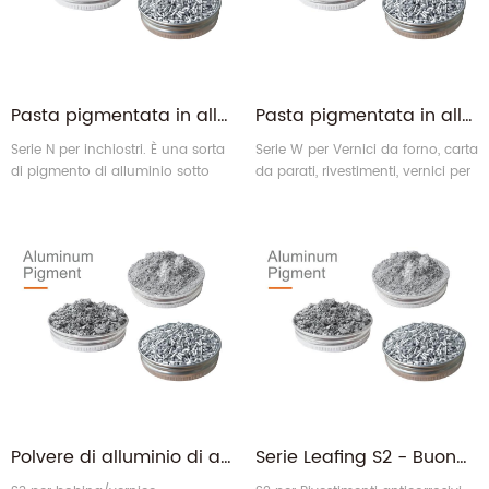
Pasta pigmentata in alluminio pellettizzato con cornflake con lingotto d'argento serie N per inchiostri
Pasta pigmentata in alluminio a base acqua serie W per vernice
Serie N per inchiostri. È una sorta
Serie W per Vernici da forno, carta
di pigmento di alluminio sotto
da parati, rivestimenti, vernici per
forma di pellet.
bottiglie di vino, rotocalco,
stampa flessografica e vernici
architettoniche per esterni.
Polvere di alluminio di allumina AL a base solvente galvanica imitazione S3 in vendita
Serie Leafing S2 - Buona polvere di pigmenti di alluminio a base solvente galleggiante