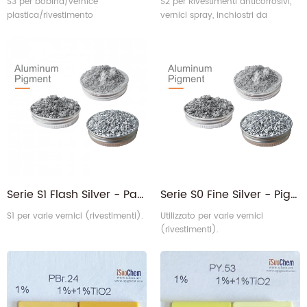
S3 per bobina/vernice
S2 per Rivestimenti anticorrosivi,
plastica/rivestimento
vernici spray, inchiostri da
auto/stampa.
stampa, masterbatch.
Serie S1 Flash Silver - Pasta di alluminio a base solvente ad alta brillantezza
Serie S0 Fine Silver - Pigmento di alluminio a base solvente sfogliante
S1 per varie vernici (rivestimenti).
Utilizzato per varie vernici
(rivestimenti).