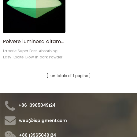
Polvere luminosa altamente eccitabile ad assorbimento rapido per tunnel garage sotterranei sottomarini
La serie Super Fast-Absorbing
Easy-Excite Glow in dark Powder
è particolarmente utile in
ambienti con illuminazione
limitata, come tunnel, miniere,
un totale di 1 pagine
garage sotterranei, sottomarini e
altri ambienti a basso livello di
illuminazione .
+86 13965049124
web@ispigment.com
+86 13965049124