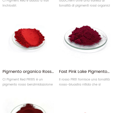
CI Pigment Red è adatto a vari
iSuoChem offre una varietà di
inchiostri.
tonalità di pigmenti rossi organici
che vantano elevata brillantezza,
dispersione semplice, forte potere
colorante ed eccellenti proprietà
antiflocculanti.
Pigmento organico Rosso Carminio 185 per materie plastiche
Fast Pink Lake Pigmento Organico Rosso PR81 per inchiostri
CI Pigment Red PR185 è un
Il rosso PR81 fornisce una tonalità
pigmento rosso benzimidazolone
rosso-bluastra nitida che si
con una buona resistenza alla
allinea bene con il rosso porpora
luce e alla migrazione. Il rosso
della scala di colori DIN 16 508
PR185 corrisponde al pigmento
destinata all'uso tipografico,
rosso carminio HF4C.
nonché con la scala DIN 16 509
per applicazioni offset.