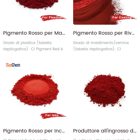
Pigmento Rosso per Materie Plastiche
Pigmento Rosso per Rivestimenti
Grado di plastica (tabella
Grado di rivestimento/vernice
riepilogativa): CI Pigment Red è
(tabella riepilogativa): CI
adatto per varie plastiche.
Pigment Red è adatto per vari
rivestimenti (vernici) e stampe. È
un tipo di pigmento organico più
venduto.
Pigmento Rosso per Inchiostri
Produttore all'ingrosso di pigmenti organici rossi CI PR per rivestimenti di inchiostri plastici