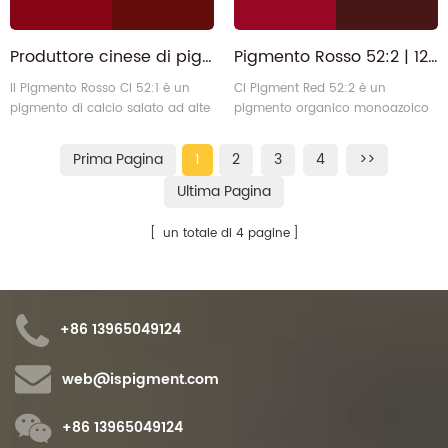
Produttore cinese di pigmento organico ad alte prestazioni rosso 52:1
Pigmento Rosso 52:2 | 12238-31-2 Lisor Rosso Litolo per Vernici Industriali
Il Pigmento Rosso CI 52:1 è un
CI Pigment Red 52:2 è un
pigmento di calcio salato ad alte
pigmento organico monoazoico
prestazioni che presenta una
a base di sali di manganese ad
vivace tonalità rosso-bluastra.
alte prestazioni, con una tonalità
Prima Pagina
1
2
3
4
>>
Presenta elevata trasparenza,
marrone standard. Presenta
eccellente brillantezza e buona
un'eccellente resistenza alla luce
Ultima Pagina
stabilità ai solventi. Viene
e un'eccellente stabilità chimica,
utilizzato principalmente negli
che lo rendono particolarmente
un totale di 4 pagine
inchiostri da stampa e nei
adatto per rivestimenti industriali
rivestimenti industriali, il che lo
e sistemi di rivestimento
rende un'alternativa ideale al
decorativi a base di solvente.
Pigment6
+86 13965049124
web@ispigment.com
+86 13965049124