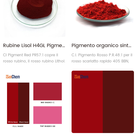
Rubine Lisol H4GL Pigmento organico rosso 57:1 per inchiostro
Pigmento organico sintetico in polvere solubile in solvente, Pigmento rosso 48-1 per pittura
CI Pigment Red PR57:1 copre il
C.I. Pigmento Rosso P.R.48:1 per il
rosso rubino, il rosso rubino Lithol.
rosso scarlatto rapido 405 BBN,
2BN e 2BWI.