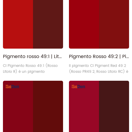
vivace tonalità rosso-bluastra.
Presenta un'eccezionale
resistenza alla luce, un'eccellente
resistenza al calore e proprietà di
essiccazione catalitica uniche.
Viene utilizzato principalmente nei
ri6
Pigmento rosso 49:1 | Lithol Scarlet 1103-38-4 | PR49 1 per inchiostro
Pigmento Rosso 49:2 | Pigmento organico Lisor Lithol Rosso Scuro a base d'acqua per inchiostri flexo
CI Pigmento Rosso 49:1 (Rosso
Il pigmento CI Pigment Red 49:2
Litolo R) è un pigmento
(Rosso PR49:2, Rosso Litolo RC) è
monoazoico economico a base
un classico pigmento organico a
di sali di bario, che presenta una
base di β-naftolo, un sale di
vivace tonalità bluastra scarlatta.
calcio, con una vivace tonalità
Offre un elevato potere colorante,
rosso-viola. Presenta traslucenza,
una buona disperdibilità e un
buona resistenza alla luce ed
eccellente rapporto qualità-
eccellente resistenza al
prezzo. Viene utilizzato
sanguinamento, ed è utilizzato
principalmente nei sistemi di
principalmente in inchiostri a
inchiostro offset e a base
base d'acqua e rivestimenti
d'acqua.
industrial6