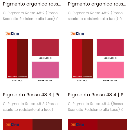
Pigmento organico rosso 48:2
Pigmento organico rosso 48:2 | PR48.2 Rosso scarlatto resistente alla luce
CI Pigmento Rosso 48:2 (Rosso
CI Pigmento Rosso 48:2 (Rosso
Scarlatto Resistente alla Luce) è
scarlatto resistente alla luce) è
un pigmento di sale di calcio 2B
un pigmento in polvere rosso-
che rappresenta un punto di
bluastro conveniente, apprezzato
riferimento in termini di rapporto
per il suo elevato potere
qualità-prezzo nelle tonalità
colorante, l'eccellente
rosso-bluastre standard. È
disperdibilità e la buona
ampiamente utilizzato come
resistenza al calore e alla luce.
colorante per conferire o
modificare il colore e le sue
proprietà chimiche rimangono
altamente stabili qua6
Pigmento Rosso 48:3 | Pigmento Rosso Organico PR48 con Amina Aromatica Bassa
Pigmento Rosso 48:4 | Pigmento Organico Opaco Scarlatto Resistente alla Luce per Vernici
CI Pigmento Rosso 48:3 (Rosso
CI Pigmento Rosso 48:4 (Rosso
scarlatto resistente alla luce)
Scarlatto Resistente alla Luce) è
un pigmento monoazoico a base
di sali di manganese ad alte
prestazioni che presenta una