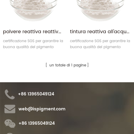
polvere reattiva reattiva all'acqua giorno eco-friendly
tintura reattiva all'acqua reattiva all'acqua
certificazione SGS per garantire la
certificazione SGS per garantire la
buona qualità del pigmento
buona qualità del pigmento
reattivo all'acqua.
reattivo all'acqua.
un totale di 1 pagine
+86 13965049124
web@ispigment.com
+86 13965049124