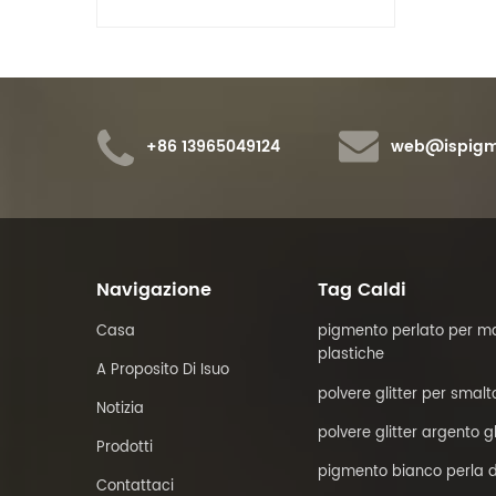
nte.
test del color
X-RITE, test 
buona qualità 
+86 13965049124
web@ispigm
Navigazione
Tag Caldi
Casa
pigmento perlato per ma
plastiche
A Proposito Di Isuo
polvere glitter per smalt
Notizia
polvere glitter argento g
Prodotti
pigmento bianco perla d
Contattaci