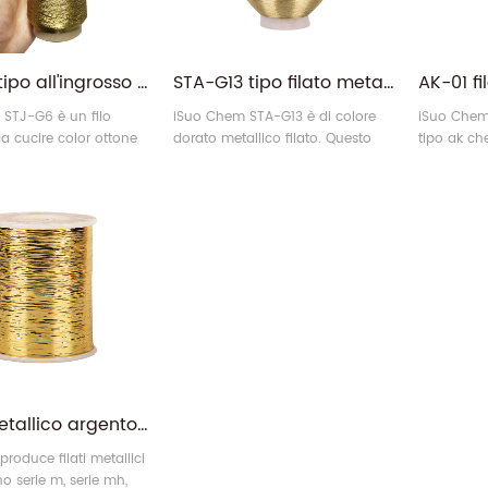
STJ-G6 tipo all'ingrosso eccellente filo metallico per cucire filo
STA-G13 tipo filato metallico ricamo in poliestere campione gratuito
STJ-G6 è un filo
iSuo Chem STA-G13 è di colore
iSuo Chem I
a cucire color ottone
dorato metallico filato. Questo
tipo ak ch
 filo metallico sono
filato metallico tipo sono realizzati
base di fil
da 23 % poliestere e 77 %
da 52 % poliestere e 48 % viscosa
essere amp
r Ricamo.
per Ricamo.
lavorare a
50 % e vi
Filato metallico argento dorato 100% poliestere antipilling per tessitura
roduce filati metallici
o serie m, serie mh,