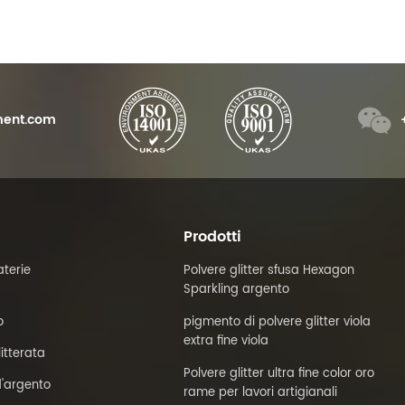
e e della brillantezza
resist
QUV, per garantire la
colori a
del pigmento perlato.
ent.com
Prodotti
terie
Polvere glitter sfusa Hexagon
Sparkling argento
o
pigmento di polvere glitter viola
extra fine viola
litterata
Polvere glitter ultra fine color oro
'argento
rame per lavori artigianali