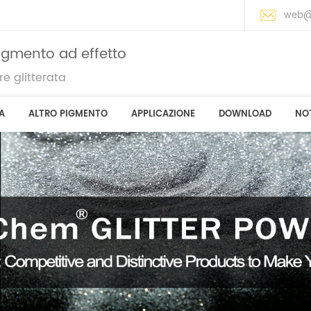
web@
pigmento ad effetto
e glitterata
A
ALTRO PIGMENTO
APPLICAZIONE
DOWNLOAD
NOT