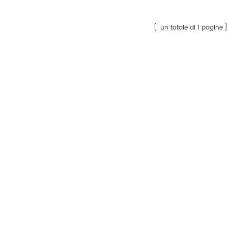
erie mh, serie mx e serie
o).
un totale di 1 pagine