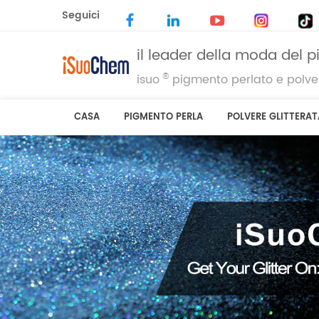
Seguici
il leader della moda del 
®
isuo
pigmento perlato e polver
CASA
PIGMENTO PERLA
POLVERE GLITTERAT