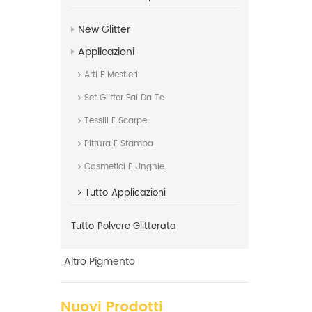
serie mx, s
ms (ricam
New Glitter
Applicazioni
Arti E Mestieri
Set Glitter Fai Da Te
Tessili E Scarpe
Pittura E Stampa
Cosmetici E Unghie
Tutto
Applicazioni
Tutto
Polvere Glitterata
Altro Pigmento
Nuovi Prodotti