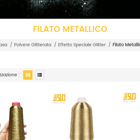
FILATO METALLICO
asa
/
Polvere Glitterata
/
Effetto Speciale Glitter
/
Filato Metall
zzazione :