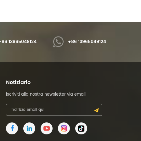
ente alle alte temperature,
variabile (OVMP) .
lla moda, varie polveri glitter
a scelta.
+86 13965049124
+86 13965049124
Notiziario
iscriviti alla nostra newsletter via email