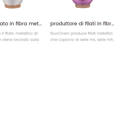
AK-01 filato in fibra metallica di poliestere viscosa bianco argento per maglieria
produttore di filati in fibra metallica poliestere tipo mx per chiacchierino
l filato metallico di
iSuoChem produce filati metallici
e viene lavorato sulla
che coprono le serie mx, serie mh,
i d'oro e d'argento può
serie m, serie mh, serie mx e serie
iamente utilizzato per
ms (ricamo).
 maglia con poliestere
scosa 50 %。