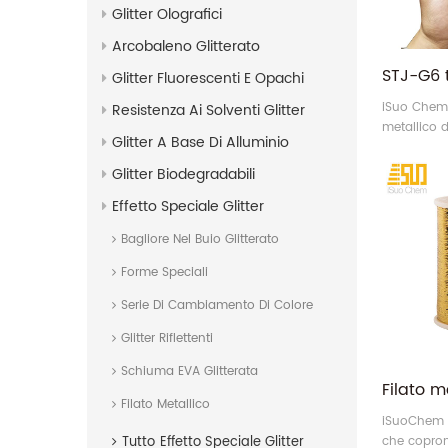
Glitter Olografici
Arcobaleno Glitterato
Glitter Fluorescenti E Opachi
iSuo Chem 
Resistenza Ai Solventi Glitter
metallico d
Glitter A Base Di Alluminio
Questo tipo
realizzati 
Glitter Biodegradabili
viscosa pe
Effetto Speciale Glitter
Bagliore Nel Buio Glitterato
Forme Speciali
Serie Di Cambiamento Di Colore
Glitter Riflettenti
Schiuma EVA Glitterata
Filato Metallico
iSuoChem p
Tutto
Effetto Speciale Glitter
che copron