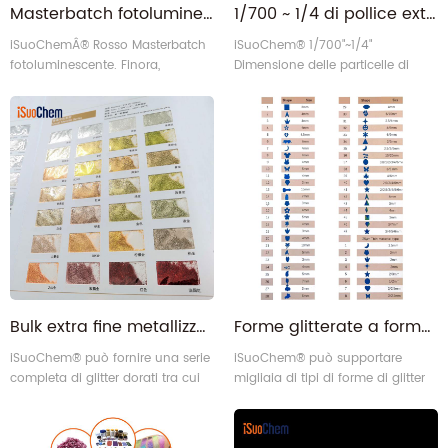
Masterbatch fotoluminescente in plastica ABS rossa PP PE PVC PC EVA
1/700 ~ 1/4 di pollice extra fine o grosso con dimensioni delle particelle di glitter da 0,036 mm a 6 mm alla rinfusa
iSuoChemÂ® Rosso Masterbatch
iSuoChem® 1/700"~1/4"
fotoluminescente. Finora,
Dimensione delle particelle di
possiamo fornire vari colori di
Glitter
masterbatch che si illuminano al
buio.
Bulk extra fine metallizzato rosa rosa champagne oro glitter
Forme glitterate a forma speciale, spesse e speciali all'ingrosso sfuse
iSuoChem® può fornire una serie
iSuoChem® può supportare
completa di glitter dorati tra cui
migliaia di tipi di forme di glitter
glitter oro rosa, glitter oro rosa,
in forme speciali tra cui argento,
glitter oro champagne, glitter oro
oro, arcobaleno, olografico,
argento, glitter verde e oro, glitter
fluorescente, rosso, verde, blu,