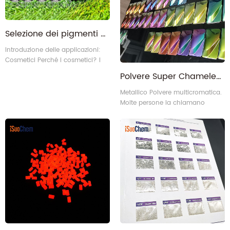
Selezione dei pigmenti per soluzioni cosmetiche
Introduzione delle applicazioni:
Cosmetici Perché i cosmetici? I
cosmetici sono prodotti chimici
Polvere Super Chameleon multicolore Colorshift della fabbrica cinese per il settore automobilistico
industriali o prodotti chimici fini
allo scopo di pulire, mantenere,
Metallico Polvere multicromatica.
abbellire, modificare e cambiare
Molte persone la chiamano
l'aspetto, correggere l'odore del
anche polvere super camaleonte
corpo umano e mantenere
di fascia alta.
buone condizioni mediante
spalmatura, spruzzatura o altri
metodi simili su qualsiasi parte
de6