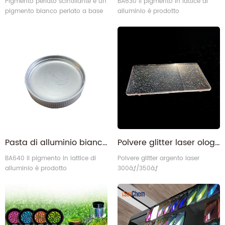
Pigmento perlato scintillante è un
BA630 Il pigmento in lattice di
pigmento bianco perlato a base
alluminio è prodotto
di scaglie di vetro.
appositamente per i prodotti in
lattice.
Pasta di alluminio bianco argento BA640 per prodotti in lattice
Polvere glitter laser olografica argentata a base di alluminio ad alta temperatura per iniezione di materie plastiche
BA640 Il pigmento in lattice di
Polvere glitter argento laser
alluminio è prodotto
300â„ƒ/350â„ƒ
appositamente per i prodotti in
lattice.