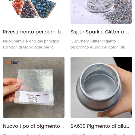
Rivestimento per semi biodegradabile ed ecologico | Pigmenti e paste coloranti per il trattamento dei semi e la protezione delle colture
Super Sparkle Glitter argentato olografico a particelle fini ecologiche
iSuoChem® è uno dei principali
iSuoChem Glitter argento
Fornitori di tecnologie per la
olografico è uno dei colori più
concia dei semi in Cina.
popolari nella polvere glitterata
Possiamo fornire pigmenti
laser, noto per la sua lucentezza
organici, pigmenti perlescenti e
abbagliante e l'elevata stabilità
paste coloranti per la concia dei
cromatica dimensionale.
semi.
Nuovo tipo di pigmento perlato scintillante di qualità diamante a base di vetro
BA630 Pigmento di alluminio al lattice pastoso per lattice