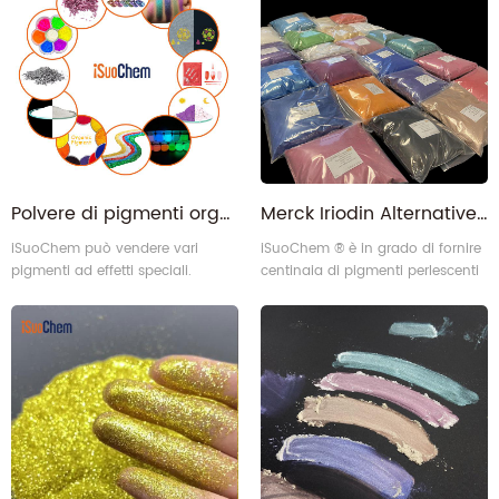
rosa oro rosa, glitter viola e oro,
viola, marrone, rosa.
glitter oro giallo, oro amazzonico
glitter, glitter dorati sciolti, polvere
glitter oro rosa, glitter dorati
olografici, glitter giallo do6
Polvere di pigmenti organici inorganici riflettenti termocromici in alluminio con vari effetti perlati
Merck Iriodin Alternative Pearl lustre Color Pigmento perlescente per plastiche con vernice a inchiostro
iSuoChem può vendere vari
iSuoChem ® è in grado di fornire
pigmenti ad effetti speciali.
centinaia di pigmenti perlescenti
in polvere con effetti colorati che
possono essere equivalenti al
pigmento perlescente Merck
Iriodin Color.