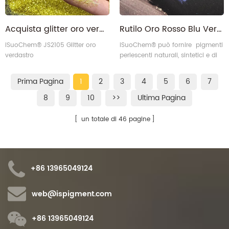
Acquista glitter oro verde brillante metallizzato extra fine in grandi quantità
Rutilo Oro Rosso Blu Verde Viola Interferenza Pigmento Perlescente
iSuoChem® JS2105 Glitter oro
iSuoChem® può fornire pigmenti
verdastro
perlescenti naturali, sintetici e di
alta qualità.
Prima Pagina
1
2
3
4
5
6
7
8
9
10
>>
Ultima Pagina
un totale di 46 pagine
+86 13965049124
web@ispigment.com
+86 13965049124