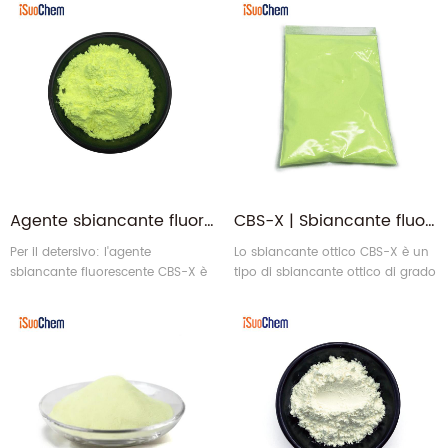
agenti atmosferici.
Agente sbiancante fluorescente Sbiancante ottico CBS-X (alternative a Tinopal CBS-X) per detersivo
CBS-X | Sbiancante fluorescente Sbiancante ottico Agente schiarente Sostituisce Tinopal CBS-X
Per il detersivo: l'agente
Lo sbiancante ottico CBS-X è un
sbiancante fluorescente CBS-X è
tipo di sbiancante ottico di grado
un tipo di sbiancante ottico di
detergente utilizzato nei prodotti
grado detergente utilizzato nei
per il bucato.
prodotti per il bucato.