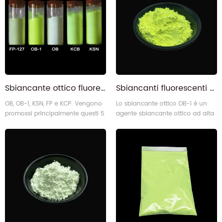
Sbiancante ottico fluorescente
Sbiancanti fluorescenti sbiancante ottico OB-1 per materie plastiche
OB, OB-1, KSN, FP e KCP. Vengono
Lo sbiancante ottico OB-1 è un
promossi principalmente questi 5
agente sbiancante ottico ad alta
tipi di sbiancanti otticidi
intensità sbiancante.
iSuoChem