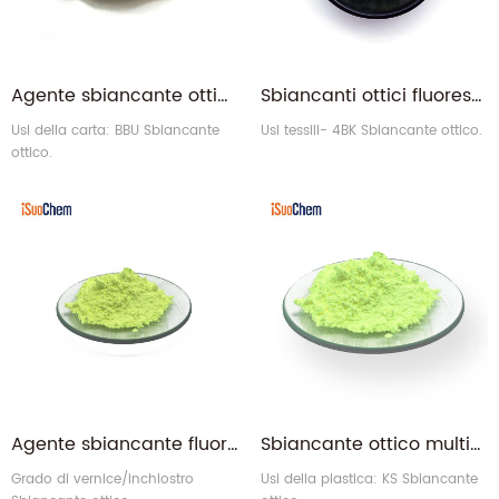
Agente sbiancante ottico fluorescente Sbiancante ottico BBU per carta
Sbiancanti ottici fluorescenti Sbiancante ottico 4BK per tessuti
Usi della carta: BBU Sbiancante
Usi tessili- 4BK Sbiancante ottico.
ottico.
Agente sbiancante fluorescente Sbiancante ottico per vernici e inchiostri
Sbiancante ottico multiuso KS per materie plastiche e fibre sintetiche
Grado di vernice/inchiostro
Usi della plastica: KS Sbiancante