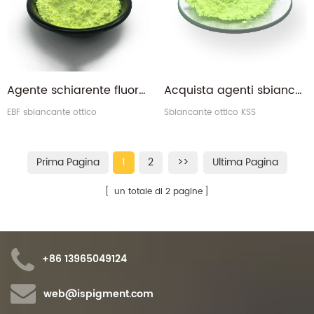
Agente schiarente fluorescente non ionico Sbiancante ottico EBF
Acquista agenti sbiancanti ottici Additivi sbiancanti ottici KSS a prezzo all'ingrosso
EBF sbiancante ottico
Sbiancante ottico KSS
Prima Pagina
1
2
>>
Ultima Pagina
un totale di 2 pagine
+86 13965049124
web@ispigment.com