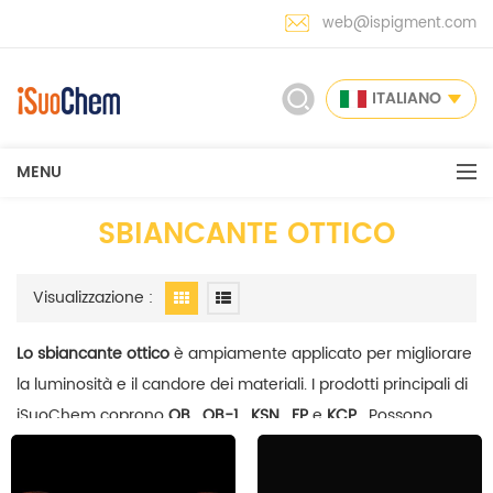
web@ispigment.com
ITALIANO
MENU
SBIANCANTE OTTICO
Visualizzazione :
Lo sbiancante ottico
è ampiamente applicato per migliorare
la luminosità e il candore dei materiali. I prodotti principali di
iSuoChem coprono
OB
,
OB-1
,
KSN
,
FP
e
KCP
. Possono
migliorare il loro fascino visivo e la loro lucentezza riflettendo
la luce ultravioletta.