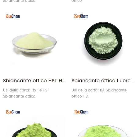
Sbiancante ottico
ottico
Sbiancante ottico HST HS | Fabbricazione della carta Agente sbiancante ottico HS Produttore HST
Sbiancante ottico fluorescente 113 Sbiancante ottico BA per carta
Usi della carta: HST e HS
Usi della carta: BA Sbiancante
Sbiancante ottico.
ottico 113.