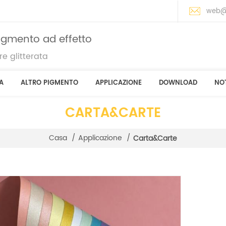
web@
pigmento ad effetto
e glitterata
A
ALTRO PIGMENTO
APPLICAZIONE
DOWNLOAD
NOT
CARTA&CARTE
Casa
/
Applicazione
/
Carta&carte