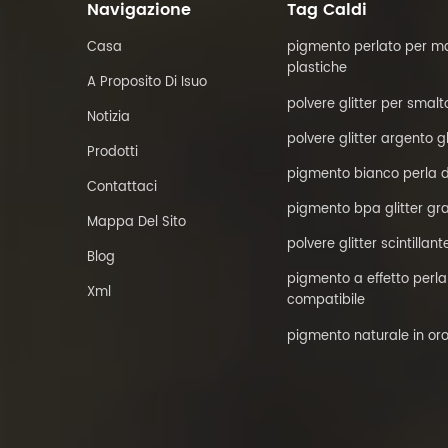
Navigazione
Tag Caldi
Casa
pigmento perlato per ma
plastiche
A Proposito Di Isuo
polvere glitter per smalt
Notizia
polvere glitter argento g
Prodotti
pigmento bianco perla d
Contattaci
pigmento bpa glitter gra
Mappa Del Sito
polvere glitter scintillant
Blog
pigmento a effetto perl
Xml
compatibile
pigmento naturale in oro