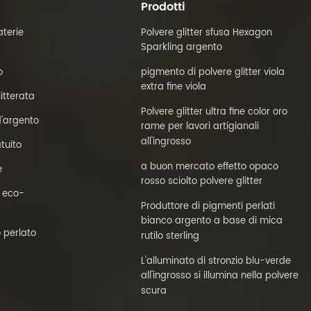
Prodotti
terie
Polvere glitter sfusa Hexagon
Sparkling argento
o
pigmento di polvere glitter viola
extra fine viola
litterata
Polvere glitter ultra fine color oro
'argento
rame per lavori artigianali
all'ingrosso
tuito
a buon mercato effetto opaco
e
rosso sciolto polvere glitter
a eco-
Produttore di pigmenti perlati
bianco argento a base di mica
 perlato
rutilo sterling
L'alluminato di stronzio blu-verde
all'ingrosso si illumina nella polvere
scura