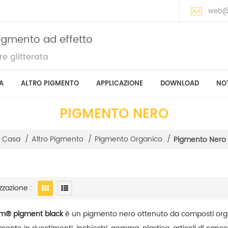
web@
pigmento ad effetto
e glitterata
A
ALTRO PIGMENTO
APPLICAZIONE
DOWNLOAD
NOT
PIGMENTO NERO
Casa
/
Altro Pigmento
/
Pigmento Organico
/
Pigmento Nero
zzazione :
m® pigment black
è un pigmento nero ottenuto da composti organi