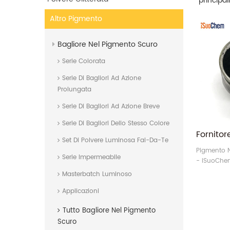
principal
Altro Pigmento
Bagliore Nel Pigmento Scuro
Serie Colorata
Serie Di Bagliori Ad Azione
Prolungata
Serie Di Bagliori Ad Azione Breve
Serie Di Bagliori Dello Stesso Colore
Set Di Polvere Luminosa Fai-Da-Te
Pigmento N
Serie Impermeabile
- iSuoChem
pigmenti n
Masterbatch Luminoso
Applicazioni
Tutto
Bagliore Nel Pigmento
Scuro