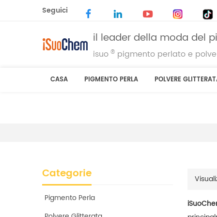
Seguici
il leader della moda del 
®
isuo
pigmento perlato e polver
CASA
PIGMENTO PERLA
POLVERE GLITTERAT
Categorie
Visuali
Pigmento Perla
iSuoChe
Polvere Glitterata