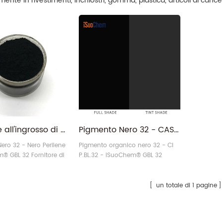
mente in rivestimenti, inchiostri, gomma, plastica, articoli di cance
Fornitore all'ingrosso di pigmento nero perilene paliogen nero 32
Pigmento Nero 32 - CAS 83524-75-8 Paliogen Perilene Nero PBL32 Produttore
ero 32 - Nero Perilene
Pigmento organico nero 32 - CI
® GBL 32 Fornitore di
P.BL.32 - iSuoChem® GBL 32
eri
Fornitore di pigmenti neri
un totale di 1 pagine