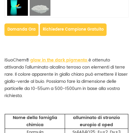
Domanda Ora
Richiedere Campione Gratuito
iSuoChem®
glow in the dark pigmento
è ottenuto
attivando l'alluminato alcalino terroso con elementi di terre
rare. Il colore apparente in giallo chiaro può emettere il laser
giallo-verde al buio. Possiamo fare la dimensione delle
particelle da 10-55um a 500-1500um in base alla vostra
richiesta.
Nome della famiglia
alluminato di stronzio
chimica
europio d
oped
Formula
Sr4Al14O25: Eu+2, Dy+3