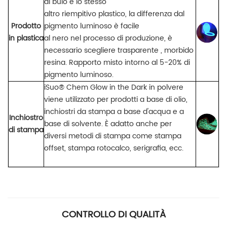
al buio è lo stesso
altro
riempitivo plastico,
la
differenza dal
Prodotto
pigmento luminoso è facile
in plastica
al nero
nel
processo di produzione, è
necessario scegliere
trasparente
,
morbido
resina.
Rapporto misto
intorno al 5-20% di
pigmento luminoso.
iSuo® Chem Glow in the Dark in polvere
viene utilizzato per prodotti a base di olio,
inchiostri da stampa a base d'acqua e a
Inchiostro
base di solvente. È adatto anche per
di stampa
diversi metodi di stampa come stampa
offset, stampa rotocalco,
serigrafia, ecc.
CONTROLLO DI QUALITÀ