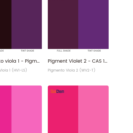
Pigmento viola 1 - Pigmento organico P.V.1 Fast Rose Lake di CAS 1326-03-0
Pigment Violet 2 - CAS 1326-04-1 Toner resistente alla luce Produttore di pigmenti PV2
iola 1 (HV1-LS)
Pigmento Viola 2 (WV2-T)