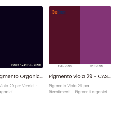
organici
PV 29 Pigmento Organico Viola 29 a base di perilene per rivestimenti
Pigmento viola 29 - CAS 81-33-4 Perilene viola B PV29 Pigmento organico
iola 29 per Vernici -
Pigmento Viola 29 per
rganici
Rivestimenti - Pigmenti organici