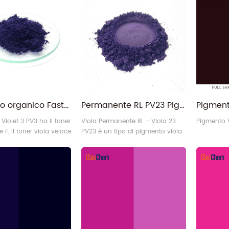
Pigmento organico Fast Toner Lake Violet 3 per inchiostri
Permanente RL PV23 Pigmento Organico Viola 23 per inchiostri a base acqua
Violet 3 PV3 ha il toner
Viola Permanente RL - Viola 23 .
Pigmento V
e F, il toner viola veloce
PV23 è un tipo di pigmento viola
 viola veloce S e la
diossazinico rossastro ad alte
 veloce.
prestazioni con elevata forza del
colore ed eccellente solidità alla
stabilità al calore, al
sanguinamento, alla luce e agli
agenti atmosferici.