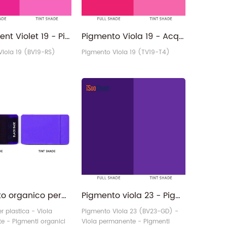
C.I.Pigment Violet 19 - Pigmento viola chinacridone tonalità rossastra PV19
Pigmento Viola 19 - Acquista dal fornitore di pigmenti organici PV19 resistenti alla luce
Viola 19 (BV19-RS)
Pigmento Viola 19 (TV19-T4)
Pigmento organico permanente viola 23 all'ingrosso per materie plastiche
Pigmento viola 23 - Pigmento organico viola permanente PV23 CAS 6358-30-1
r plastica - Viola
Pigmento Viola 23 (BV23-GD) -
e - Pigmenti organici
Viola permanente - Pigmenti