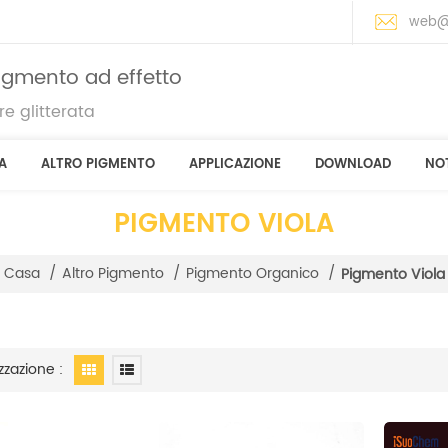
web@
pigmento ad effetto
e glitterata
A
ALTRO PIGMENTO
APPLICAZIONE
DOWNLOAD
NOT
PIGMENTO VIOLA
Casa
/
Altro Pigmento
/
Pigmento Organico
/
Pigmento Viola
zzazione :