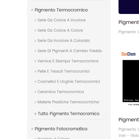
Pigmento Termocromico
Serie Da Colore A Incolore
Serie Da Colore A Colore
Pigmento 
Serie Da Incolore A Colorata
Serie Di Pigmenti A Cambio Freddo
Vernice E Stampa Termocromica
Pelle E Tessuti Termocromici
Cosmetici E Unghie Termocromici
Ceramica Termocromica
Materie Plastiche Termocromiche
Tutto
Pigmento Termocromico
Pigmento Fotocromatico
Pigmento Vi
Vari - Vio