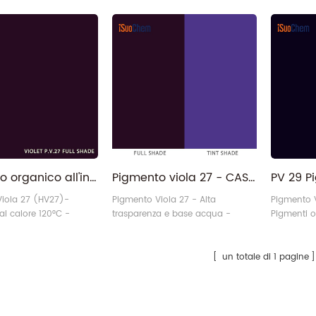
rganici
Permanente - Pigmenti organici
Pigmento organico all'ingrosso PV.27 Pigmento viola 27 per la stampa tessile
Pigmento viola 27 - CAS 12237-62-6 Pigmento organico viola cristallo PV27
iola 27 (HV27)-
Pigmento Viola 27 - Alta
Pigmento V
al calore 120°C -
trasparenza e base acqua -
Pigmenti o
rganici
Pigmenti organici
un totale di 1 pagine