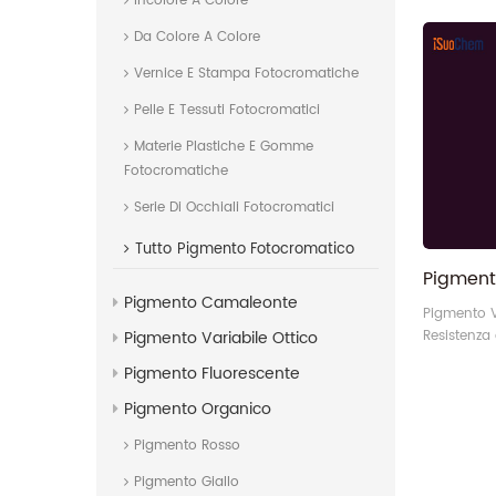
Incolore A Colore
Pigmenti o
Da Colore A Colore
Vernice E Stampa Fotocromatiche
Pelle E Tessuti Fotocromatici
Materie Plastiche E Gomme
Fotocromatiche
Serie Di Occhiali Fotocromatici
Tutto
Pigmento Fotocromatico
Pigmento Camaleonte
Pigmento V
Pigmento Variabile Ottico
Resistenza 
Pigmenti o
Pigmento Fluorescente
Pigmento Organico
Pigmento Rosso
Pigmento Giallo