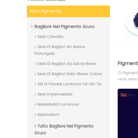
Altro Pigmento
Bagliore Nel Pigmento Scuro
Serie Colorata
Serie Di Bagliori Ad Azione
Prolungata
Serie Di Bagliori Ad Azione Breve
CI Pigment 
Serie Di Bagliori Dello Stesso Colore
viola veloc
Set Di Polvere Luminosa Fai-Da-Te
W, il toner
lacca viola
Serie Impermeabile
Masterbatch Luminoso
Applicazioni
Tutto
Bagliore Nel Pigmento
Scuro