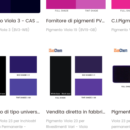
Pigmento Viola 3 - CAS 1325-82-2 Fabbrica di pigmenti organici PV3 a base d'acqua
Fornitore di pigmenti PV19 viola bluastro CAS 1047-16-1 chinacridone all'ingrosso
Viola 3 (BV3-WB)
Pigmento Viola 19 (BV19-GB)
Pigmento 
Pigmento di tipo universale Viola 23 per inchiostri serigrafici offset Flexo UV
Vendita diretta in fabbrica Pigmento organico Viola 23 per rivestimenti
ola 23 per Inchiostri
Pigmento Viola 23 per
Viola 23 pe
la Permanente -
Rivestimenti Vari - Viola
permanent