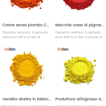
Colore senza piombo Ceramica inorganica Smalto porcellanato Pigmento ceramico Arancione
Macchie rosse di pigmento ceramico in ceramica inorganica resistente al calore all'ingrosso
Pigmento ceramico: il pigmento
Pigmento ceramico: il pigmento
arancione 10# è un tipo di
rosso 40# è un tipo di polvere di
colorante inorganico ecologico
pigmento ceramico inorganico
senza piombo per ceramica.
ecologico.
Vendita diretta in fabbrica Smalti inorganici Polvere colorante Pigmento ceramico Giallo
Produttore all'ingrosso di pigmenti ceramici in porcellana inorganica iSuoChem