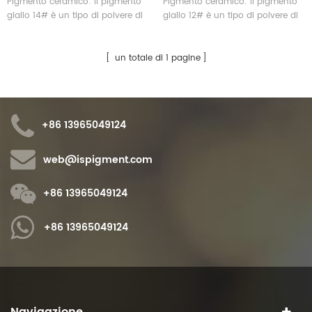
Pigmento ceramico: il pigmento
Pigmento ceramico: il pigmento
giallo 14# è un tipo di polvere di
giallo 12# è un tipo di polvere di
pigmento ceramico inorganico
pigmento ceramico inorganico
ecologico.
ecologico.
un totale di 1 pagine
+86 13965049124
web@ispigment.com
+86 13965049124
+86 13965049124