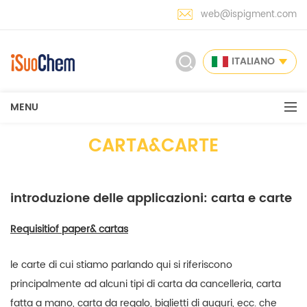
web@ispigment.com
ITALIANO
MENU
CARTA&CARTE
introduzione delle applicazioni: carta e carte
Requisiti
of
pap
e
r
&
carta
s
le carte di cui stiamo parlando qui si riferiscono
principalmente ad alcuni tipi di carta da cancelleria, carta
fatta a mano, carta da regalo, biglietti di auguri, ecc. che