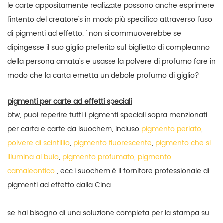
le carte appositamente realizzate possono anche esprimere
l'intento del creatore's in modo più specifico attraverso l'uso
di pigmenti ad effetto. ' non si commuoverebbe se
dipingesse il suo giglio preferito sul biglietto di compleanno
della persona amata's e usasse la polvere di profumo fare in
modo che la carta emetta un debole profumo di giglio?
pigmenti per carte ad effetti speciali
btw, puoi reperire tutti i pigmenti speciali sopra menzionati
per carta e carte da isuochem, incluso
pigmento perlato
,
polvere di scintillio
,
pigmento fluorescente
,
pigmento che si
illumina al buio
,
pigmento profumato
,
pigmento
camaleontico
, ecc.
i
suochem è il fornitore professionale di
pigmenti ad effetto dalla Cina.
se hai bisogno di una soluzione completa per la stampa su