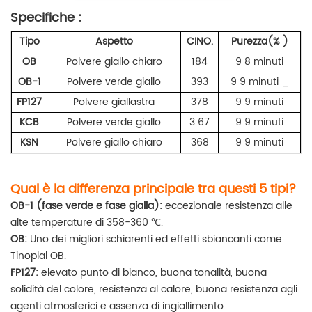
Specifiche
:
Tipo
Aspetto
CINO.
Purezza(%
)
OB
Polvere giallo chiaro
184
9
8
minuti
OB-1
Polvere verde giallo
393
9
9
minuti
_
FP127
Polvere giallastra
378
9
9
minuti
KCB
Polvere verde giallo
3
67
9
9
minuti
KSN
Polvere giallo chiaro
368
9
9
minuti
Qual è la differenza principale tra questi 5 tipi?
OB-1 (fase verde e fase gialla):
eccezionale resistenza alle
alte temperature di 358-360 ℃.
OB:
Uno dei migliori schiarenti ed effetti sbiancanti come
Tinoplal OB.
FP127:
elevato punto di bianco, buona tonalità, buona
solidità del colore, resistenza al calore, buona resistenza agli
agenti atmosferici e assenza di ingiallimento.