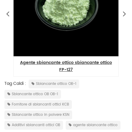
-1
Agente sbiancante ottico sbiancante ottico
FP-127
Tag Caldi :
Sbiancante ottico OB-1
Sbiancante ottico OB OB-1
Fornitore di sbiancanti ottici KCB
Sbiancante ottico in polvere KSN
Additivi sbiancanti ottici OB
agente sbiancante ottico