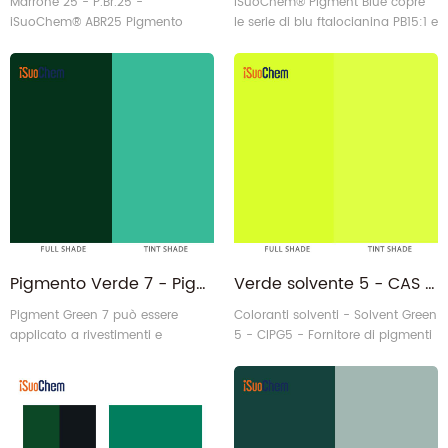
Marrone 25 - P.Br.25 -
iSuoChem® Pigment Blue copre
iSuoChem® ABR25 Pigmento
le serie di blu ftalocianina PB15:1 e
Marrone 25 Fornitore
PB15:3.
Pigmento Verde 7 - Pigmento organico Verde Ftalocianina G PG7
Verde solvente 5 - CAS 79869-59-3 Pigmento fluorescente verde PG5 Produttore
Pigment Green 7 può essere
Coloranti solventi - Solvent Green
applicato a rivestimenti e
5 - CIPG5 - Fornitore di pigmenti
inchiostri.
verdi iSuoChem® PG5