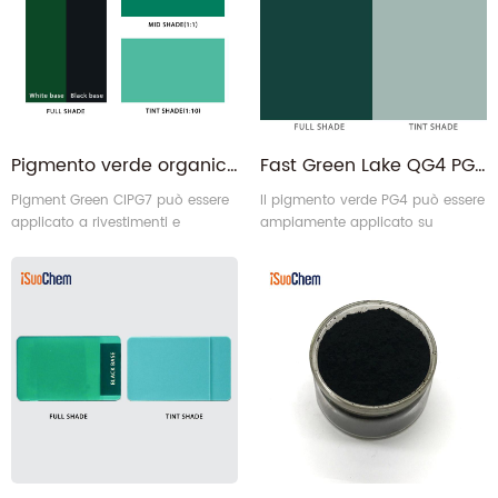
Pigmento verde organico BG7-G di tipo universale 7 Produttore di inchiostri per rivestimenti
Fast Green Lake QG4 PG4 Pigmento Verde 4 per Inchiostri
Pigment Green CIPG7 può essere
Il pigmento verde PG4 può essere
applicato a rivestimenti e
ampiamente applicato su
inchiostri.
inchiostro, gomma e articoli di
cancelleria