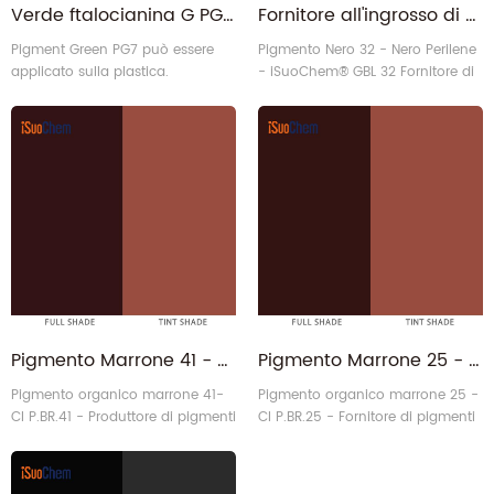
Verde ftalocianina G PG7 Pigmento Verde 7 per materie plastiche
Fornitore all'ingrosso di pigmento nero perilene paliogen nero 32
Pigment Green PG7 può essere
Pigmento Nero 32 - Nero Perilene
applicato sulla plastica.
- iSuoChem® GBL 32 Fornitore di
pigmenti neri
Pigmento Marrone 41 - CAS 211502-16-8 Azo Condensazione Marrone Veloce RL PBR41 ABR41 Fornitore
Pigmento Marrone 25 - CAS 6992-11-6 Benzimidazolone HFR P.BR.25 ABR25 Produttore
Pigmento organico marrone 41-
Pigmento organico marrone 25 -
CI P.BR.41 - Produttore di pigmenti
CI P.BR.25 - Fornitore di pigmenti
marroni iSuoChem® ABR41
marroni iSuoChem® ABR25