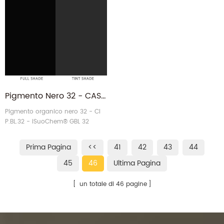
Pigmento Nero 32 - CAS 83524-75-8 Paliogen Perilene Nero PBL32 Produttore
Pigmento organico nero 32 - CI
P.BL.32 - iSuoChem® GBL 32
Fornitore di pigmenti neri
Prima Pagina
<<
41
42
43
44
45
46
Ultima Pagina
un totale di 46 pagine