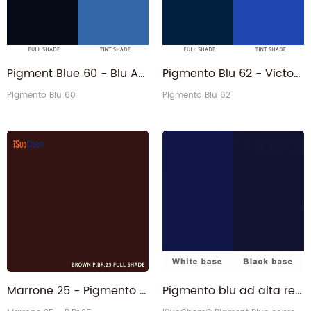
Pigment Blue 60 - Blu Antrachinone PB60 Pigmento organico PB60 per rivestimenti
Pigmento Blu 62 - Victoria Fanal PB62 PB62 Pigmento organico per inchiostro
Pigmento Blu 60
Pigmento Blu 62
Marrone 25 - Pigmento organico benzimidazolone PBr25 Marrone 25 per plastica
Pigmento blu ad alta resistenza del colore per materie plastiche con vernice a inchiostro