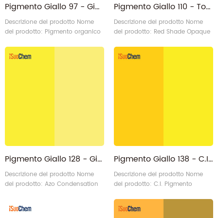
Pigmento Giallo 97 - Giallo Permanente PY97
Pigmento Giallo 110 - Tonalità Rossa Opaca Isoindolinone Giallo PY110
Descrizione del prodotto Nome
Descrizione del prodotto Nome
del prodotto: Pigmento organico
del prodotto: Red Shade Opaque
giallo permanente PY97
Isoindolinone Yellow PY110
Categoria: Pigmento organico -
Categoria: Pigmento organico -
Pigmento giallo Struttura
Pigmento giallo Struttura
chimica: Monoazo N. I.C.: 11767 N.
chimica: Isoindoloni Numero C.I:
CAS: 12225-18-2 iSuoChem®
P.Y.110 (ci 56280) N. CAS: 5590-
Codice: PY97-P Chi è iSuoChem:
18-1 Proprietà: Tonalità rossa,
Produttore/fornitore/esportatore/fabbrica
Semitrasparente, Buona solidità
del pigmento giallo 97
iSuoChem® Codice: CY110-RF,
CY110-RS Chi è iSuoChem:
Esportatore/Fabbrica di6
Pigmento Giallo 128 - Giallo di condensazione azo PY128
Pigmento Giallo 138 - C.I. Pigmento organico Giallo chinoftalone PY138
Descrizione del prodotto Nome
Descrizione del prodotto Nome
del prodotto: Azo Condensation
del prodotto: C.I. Pigmento
Yellow PY128 Categoria: Pigmento
organico Giallo chinoftalone
organico - Pigmento giallo C.I N.:
PY138 Categoria: Pigmento
P.Y.128 ci 20037 N. CAS: 79953-
organico - Pigmento giallo C.I N.: