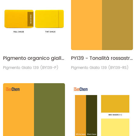
85-8 iSuoChem® Codice: AY128
P.Y.138 ci 56300 N. CAS: 30125-
Chi è iSuoChem: Pigmento Giallo
47-4 iSuoChem® Codice: PY138-
128
Q Chi è iSuoChem: Pigmento
Fornitore/Esportatore/Fabbrica/Produttore
Giallo 138
Produttore/Fornitore/Esportatore/F
Pigmento organico giallo 139 all'ingrosso per materie plastiche
PY139 - Tonalità rossastra Pigmento opaco Giallo Factory
Pigmento Giallo 139 (BY139-P)
Pigmento Giallo 139 (BY139-RS)