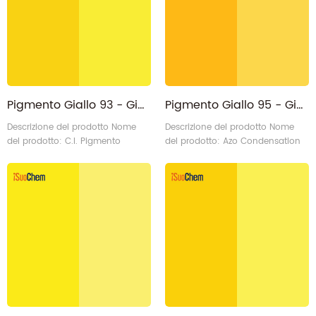
Giallo 83 Venditore/Fornitore
Produttore/Fornitore/Esportatore/F
Codice iSuoChem: BY83-P
del Pigmento Giallo 83
iSuoChem® Codice &Proprietà:
iSuoChem® Codice &Proprietà:
C.I. No Nome prodotto Codice
C.I. No Nome prodotto Codice
iSuoChem Proprietà PY836
iSuoChem Proprietà PY.83 G6
Pigmento Giallo 93 - Giallo di condensazione azo PY93
Pigmento Giallo 95 - Giallo di condensazione azo PY95
Descrizione del prodotto Nome
Descrizione del prodotto Nome
del prodotto: C.I. Pigmento
del prodotto: Azo Condensation
organico Giallo di condensazione
Yellow PY95 Categoria: Pigmento
azoico PY93 Categoria: Pigmento
organico - Pigmento giallo
organico - Pigmento giallo
Struttura chimica: Bisazo N. I.C.:
Struttura chimica: Bisazo C.I N.:
20034 N. CAS: 5280-80-8
PY194 (C.I. 20710) N. CAS: 5580-
Proprietà: Condensazione azoica,
57-4 Proprietà: Azo
tipo universale iSuoChem®
Condensazione iSuoChem®
Codice: AY95-2R Chi è
Codice: AY93-7G Chi è
iSuoChem:
iSuoChem: Pigmento Giallo 93
Produttore/fornitore/esportatore/fa
Venditori/Fabbrica/Produttore/Fornitore6
del pigmento giallo 95