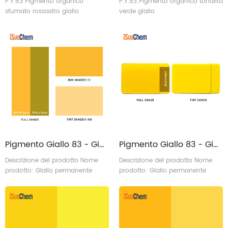
P.Y.83 Pigmento organico
P.Y.83 Pigmento organico tonalità
sfumato rossastro giallo
verde giallo
Pigmento Giallo 83 - Giallo Permanente Opaco PY83
Pigmento Giallo 83 - Giallo Permanente PY.83 per Materie Plastiche
Descrizione del prodotto Nome
Descrizione del prodotto Nome
prodotto: Giallo permanente
prodotto: Giallo permanente
PY.83 per plastica Categoria:
PY.83 per plastica Categoria:
Pigmento organico - Pigmento
Pigmento organico - Pigmento
giallo Struttura chimica: Bisazo C.I
giallo Struttura chimica: Bisazo C.I
N.: CI 21108 N. CAS: 5567-15-7
N.: CI 21108 N. CAS: 5567-15-7
Chi è iSuoChem: C.I. Pigmento
Chi è iSuoChem: