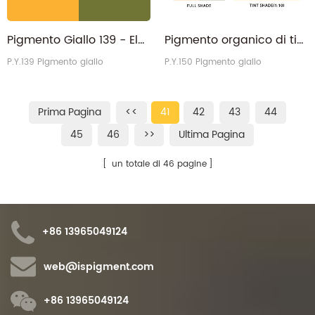
Pigmento Giallo 139 - Elevata forza del colore Verde Tonalità Giallo PY139
Pigmento organico di tipo universale giallo PY.150 per inchiostri
P.Y.139 Pigmento giallo
P.Y.150 Pigmento giallo
Prima Pagina
<<
41
42
43
44
45
46
>>
Ultima Pagina
un totale di 46 pagine
+86 13965049124
web@ispigment.com
+86 13965049124