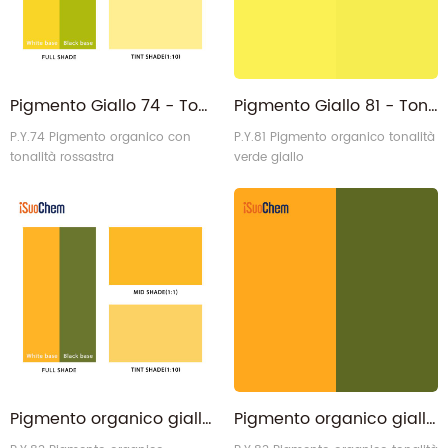
Pigmento Giallo 74 - Tonalità rossa Giallo permanente opaco PY74
Pigmento Giallo 81 - Tonalità verdastra Diarylide Yellow PY81
P.Y.74 Pigmento organico con
P.Y.81 Pigmento organico tonalità
tonalità rossastra
verde giallo
Pigmento organico giallo 83 della fabbrica cinese direttamente con tonalità rossa
Pigmento organico giallo 83 all'ingrosso all'ingrosso della tonalità verde