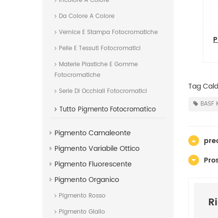
Incolore A Colore
Da Colore A Colore
Vernice E Stampa Fotocromatiche
Giallo 14 Pigmento Organico
Pigmento Giallo pe
Pelle E Tessuti Fotocromatici
Giallo permanente PY14 per
inchiostro
Materie Plastiche E Gomme
Fotocromatiche
Tag Caldi
Serie Di Occhiali Fotocromatici
BASF 
Tutto
Pigmento Fotocromatico
Pigmento Camaleonte
pre
Pigmento Variabile Ottico
Pro
Pigmento Fluorescente
Pigmento Organico
Pigmento Rosso
R
Pigmento Giallo