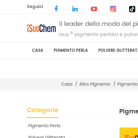
Seguici
il leader della moda del 
®
isuo
pigmento perlato e polver
CASA
PIGMENTO PERLA
POLVERE GLITTERAT
Casa
/
Altro Pigmento
/
Pigmento
Categorie
Pigme
Pigmento Perla
Polvere Glitterata