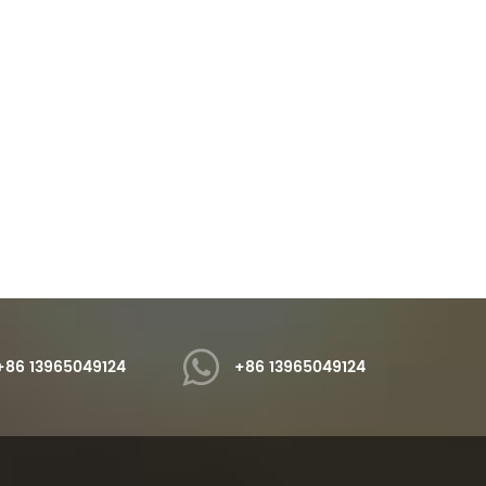
Polvere glitter sfusa Hexagon Sparkling argento
Pigmento di collegamento ottico modificabile ad alta intensità di colore viola/martin pescatore/blu
em® YS1001 Polvere glitter
iSuoChem® HC17 Security Pigment
o scintillante è conforme a
è un tipo di pigmento lnk ottico
REACH, OEKO-TEXT Standard
modificabile (OCIP) , pigmento
Read More
Read More
rmaldeide libera, bisfenolo A
otticamente variabile (OVP) e
ro, resistente ai solventi,
pigmento magnetico otticamente
ente alle alte temperature,
variabile (OVMP) .
lla moda, varie polveri glitter
a scelta.
+86 13965049124
+86 13965049124