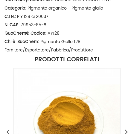
Categoria:
Pigmento organico - Pigmento giallo
C.I N.:
P.Y.128 ci 20037
N. CAS:
79953-85-8
iSuoChem
®
Codice:
AY128
Chi è iSuoChem:
Pigmento Giallo 128
Fornitore/Esportatore/Fabbrica/
Produttore
PRODOTTI CORRELATI