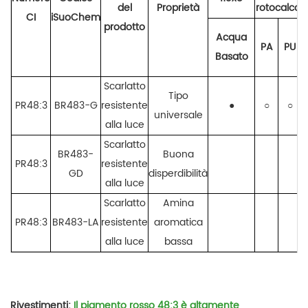
del
Proprietà
rotocalco
CI
iSuoChem
prodotto
Acqua
PA
PU
Basato
i
Scarlatto
Tipo
PR48:3
BR483-G
resistente
●
○
○
universale
alla luce
Scarlatto
BR483-
Buona
PR48:3
resistente
GD
disperdibilità
alla luce
Scarlatto
Amina
PR48:3
BR483-LA
resistente
aromatica
alla luce
bassa
Rivestimenti:
Il pigmento rosso 48:3 è altamente