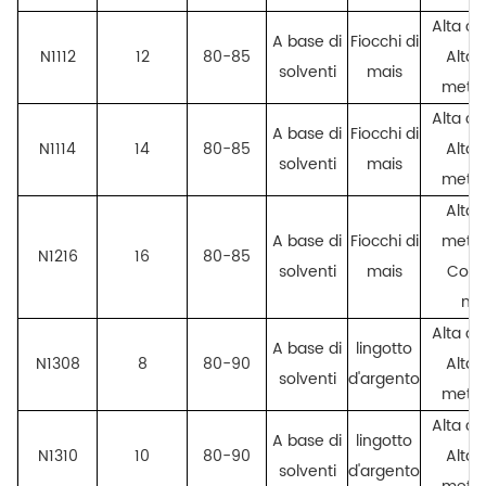
Alta co
A base di
Fiocchi di
N1112
12
80-85
Alta
solventi
mais
metall
Alta co
A base di
Fiocchi di
N1114
14
80-85
Alta
solventi
mais
metall
Alta
A base di
Fiocchi di
metall
N1216
16
80-85
solventi
mais
Cope
me
Alta co
A base di
lingotto
N1308
8
80-90
Alta
solventi
d'argento
metall
Alta co
A base di
lingotto
N1310
10
80-90
Alta
solventi
d'argento