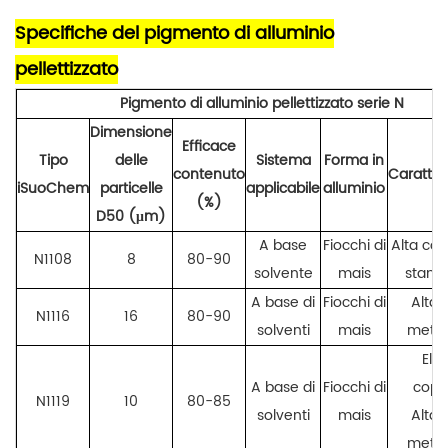
Specifiche del pigmento di alluminio
pellettizzato
Pigmento di alluminio pellettizzato serie N
Dimensione
Efficace
Tipo
delle
Sistema
Forma in
contenuto
Caratter
iSuoChem
particelle
applicabile
alluminio
(%)
D50 (μm)
A base
Fiocchi di
Alta cop
N1108
8
80-90
solvente
mais
stampa
A base di
Fiocchi di
Alta
N1116
16
80-90
solventi
mais
metall
Ele
A base di
Fiocchi di
cope
N1119
10
80-85
solventi
mais
Alta
metall