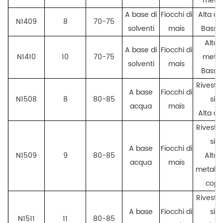
metall
A base di
Fiocchi di
Alta co
N1409
8
70-75
solventi
mais
Basso
Alta
A base di
Fiocchi di
N1410
10
70-75
metall
solventi
mais
Basso
Rivesti
A base
Fiocchi di
N1508
8
80-85
sili
acqua
mais
Alta co
Rivesti
sili
A base
Fiocchi di
N1509
9
80-85
Alta
acqua
mais
metalliz
cope
Rivesti
A base
Fiocchi di
sili
N1511
11
80-85