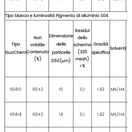
Tipo bianco e luminosità
Pigmento di alluminio
S04
Residui
Dimensione
Non
dello
Tipo
delle
Gravità
volatile
schermo
Solventi
Contenuto
(325
iSuoChem
particelle
specifica
(%)
mesh)
D50(μm)
<%
S0410
65±2
10
0,1
1.42
MS/HA
ce
S0414
66±2
14
0,1
1.42
MS/HA
ce