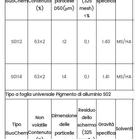
iSuoChem
Contenuto
particelle
(325
specifica
(%)
D50(μm)
mesh)
<%
S0112
63±2
12
0,1
1.40
MS/HA
s
S0114
63±2
14
0,1
1.41
MS/HA
na
Tipo a foglia universale
Pigmento di alluminio
S02
Residuo
Dimensione
Non
dello
Tipo
delle
Gravità
volatile
schermo
Solventi
Contenuto
(325
iSuoChem
particelle
specifica