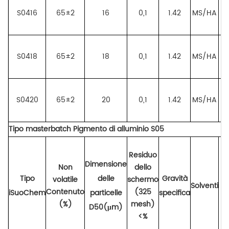
S0416
65±2
16
0,1
1.42
MS/HA
ce
S0418
65±2
18
0,1
1.42
MS/HA
ce
S0420
65±2
20
0,1
1.42
MS/HA
ce
Tipo masterbatch
Pigmento di alluminio
S05
Residuo
Dimensione
Non
dello
Tipo
delle
Gravità
volatile
schermo
Solventi
Contenuto
(325
iSuoChem
particelle
specifica
(%)
mesh)
D50(μm)
<%