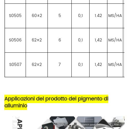
S0505
60±2
5
0,1
1.42
MS/HA
S0506
62±2
6
0,1
1,42
MS/HA
ce
S0507
62±2
7
0,1
1,42
MS/HA
Applicazioni del prodotto del pigmento di
alluminio