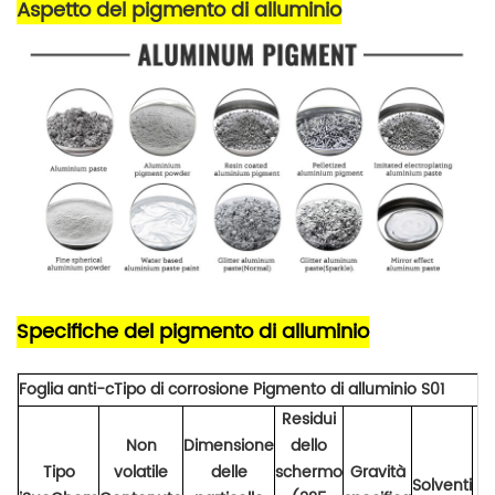
Aspetto del pigmento di alluminio
Specifiche del pigmento di alluminio
Foglia anti-c
Tipo di corrosione
Pigmento di alluminio
S01
Residui
Non
Dimensione
dello
Tipo
volatile
delle
schermo
Gravità
Solventi