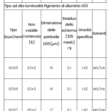
Tipo ad alta luminosità
Pigmento di alluminio
S03
Residuo
Dimensione
Non
dello
Tipo
delle
Gravità
volatile
schermo
Solventi
Contenuto
(325
iSuoChem
particelle
specifica
(%)
mesh)
D50(μm)
<%
S0315
63±2
15
0,1
1,42
MS/HA
S0316
63±2
16
0,1
1,42
MS/HA
ce
S0317
65±2
17
0,1
1,42
MS/HA
ce