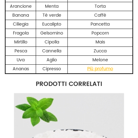
Arancione
Menta
Torta
Banana
Tè verde
Caffè
Ciliegia
Eucalipto
Pancetta
Fragola
Gelsomino
Popcorn
Mirtillo
Cipolla
Mais
Pesca
Cannella
Zucca
Uva
Aglio
Melone
Ananas
Cipresso
Più profumo
PRODOTTI CORRELATI