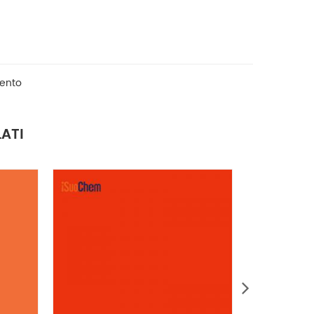
mento
ATI