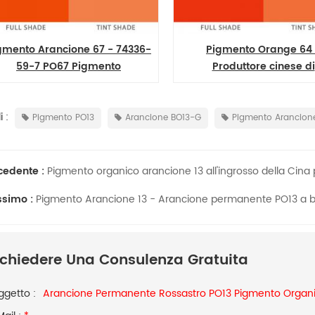
36-
Pigmento Orange 64 -
Cas 7
Produttore cinese di
Benzimidazo
HO
benzimidazolone rossastro
Pigment Orang
PO64
 :
Pigmento PO13
Arancione BO13-G
Pigmento Arancione
cedente :
Pigmento organico arancione 13 all'ingrosso della Cina p
ssimo :
Pigmento Arancione 13 - Arancione permanente PO13 a ba
ichiedere Una Consulenza Gratuita
ggetto :
Arancione Permanente Rossastro PO13 Pigmento Organic