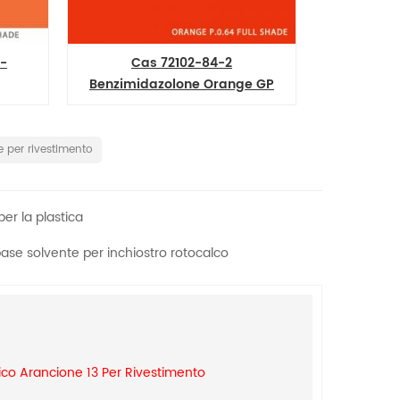
2102-84-2
Pigmento arancione 62 - CAS
lone Orange GP
52846-56-7 Benzimidazolone
e 64 all'ingrosso
arancione permanente H5G
PO62
 per rivestimento
er la plastica
se solvente per inchiostro rotocalco
o Arancione 13 Per Rivestimento