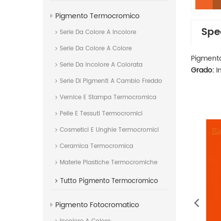
Pigmento Termocromico
Spe
Serie Da Colore A Incolore
Serie Da Colore A Colore
Pigmento
Serie Da Incolore A Colorata
Grado:
In
Serie Di Pigmenti A Cambio Freddo
Vernice E Stampa Termocromica
Pelle E Tessuti Termocromici
Cosmetici E Unghie Termocromici
Ceramica Termocromica
Materie Plastiche Termocromiche
Tutto
Pigmento Termocromico
Pigmento Fotocromatico