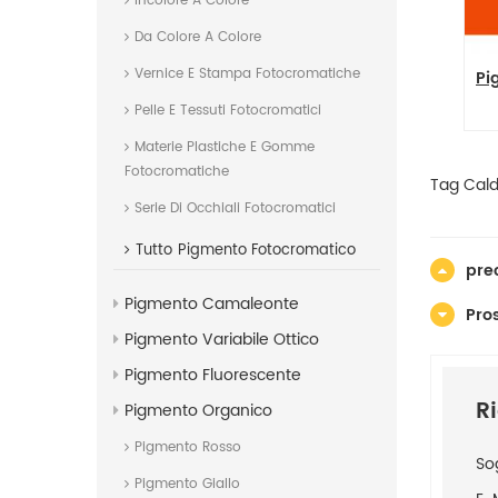
Incolore A Colore
Da Colore A Colore
Vernice E Stampa Fotocromatiche
igmento Arancione 71 -
Pigmento Arancione 67 - 743
stenza al calore 300C PO71
59-7 PO67 Pigmento
Pelle E Tessuti Fotocromatici
Arancione TR Arancione 71
Pirazochinone Arancione 
Materie Plastiche E Gomme
Fotocromatiche
Tag Caldi
Serie Di Occhiali Fotocromatici
Tutto
Pigmento Fotocromatico
pre
Pigmento Camaleonte
Pro
Pigmento Variabile Ottico
Pigmento Fluorescente
R
Pigmento Organico
Pigmento Rosso
So
Pigmento Giallo