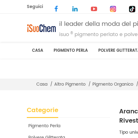
Seguici
il leader della moda del 
®
isuo
pigmento perlato e polver
CASA
PIGMENTO PERLA
POLVERE GLITTERAT
Casa
/
Altro Pigmento
/
Pigmento Organico
Categorie
Aranc
Rives
Pigmento Perla
Tipo uni
Polvere Glitterata