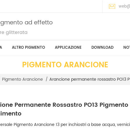
web@
pigmento ad effetto
e glitterata
A
ALTRO PIGMENTO
APPLICAZIONE
DOWNLOAD
NOT
PIGMENTO ARANCIONE
Arancione permanente rossastro PO13 P
/
Pigmento Arancione
/
ione Permanente Rossastro PO13 Pigmento 
timento
versale Pigmento Arancione 13 per inchiostri a base acqua, vernici