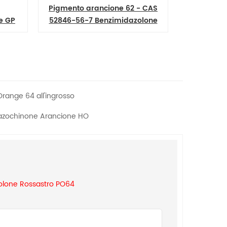
Pigmento arancione 62 - CAS
Pigmento
e GP
52846-56-7 Benzimidazolone
4424-06-
grosso
arancione permanente H5G
PO62
ange 64 all'ingrosso
azochinone Arancione HO
olone Rossastro PO64