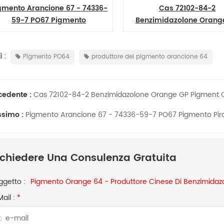
gmento Arancione 67 - 74336-
Cas 72102-84-2
59-7 PO67 Pigmento
Benzimidazolone Orang
Pirazochinone Arancione HO
Pigment Orange 64 all'in
 :
Pigmento PO64
produttore del pigmento arancione 64
cedente :
Cas 72102-84-2 Benzimidazolone Orange GP Pigment Or
ssimo :
Pigmento Arancione 67 - 74336-59-7 PO67 Pigmento Pir
ichiedere Una Consulenza Gratuita
ggetto :
Pigmento Orange 64 - Produttore Cinese Di Benzimidaz
Mail :
*