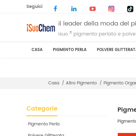
Seguici
il leader della moda del 
®
isuo
pigmento perlato e polver
CASA
PIGMENTO PERLA
POLVERE GLITTERAT
Casa
/
Altro Pigmento
/
Pigmento Orga
Categorie
Pigme
Pigment
Pigmento Perla
Polvere Glitterata