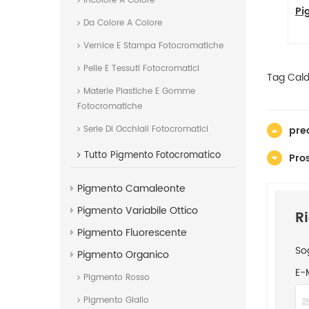
Incolore A Colore
ne 73 - 84632-
Pigmento Arancione 71 -
Pi
Da Colore A Colore
al calore 300C
Resistenza al calore 300C PO71
cione 73
DPP Arancione TR Arancione 71
Vernice E Stampa Fotocromatiche
Pelle E Tessuti Fotocromatici
Tag Caldi
Materie Plastiche E Gomme
Fotocromatiche
pre
Serie Di Occhiali Fotocromatici
Tutto
Pigmento Fotocromatico
Pro
Pigmento Camaleonte
Pigmento Variabile Ottico
R
Pigmento Fluorescente
So
Pigmento Organico
E-
Pigmento Rosso
Pigmento Giallo