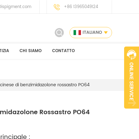
ispigment.com
+86 13965049124
ITALIANO
IZIA
CHI SIAMO
CONTATTO
cinese di benzimidazolone rossastro PO64
zimidazolone Rossastro PO64
incipale :