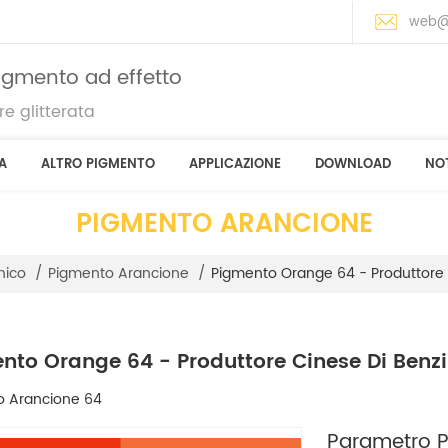
web@
pigmento ad effetto
e glitterata
A
ALTRO PIGMENTO
APPLICAZIONE
DOWNLOAD
NOT
PIGMENTO ARANCIONE
Pigmento Orange 64 - Produttore 
nico
/
Pigmento Arancione
/
nto Orange 64 - Produttore Cinese Di Ben
o Arancione 64
Parametro Pr