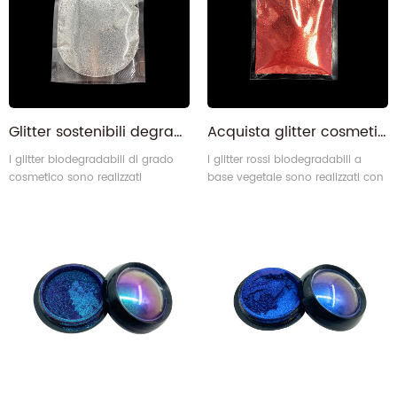
Glitter sostenibili degradabili a base biologica ecologici e sicuri in argento di grado cosmetico
Acquista glitter cosmetici rossi ecobiodegradabili scintillanti in grandi quantità
I glitter biodegradabili di grado
I glitter rossi biodegradabili a
cosmetico sono realizzati
base vegetale sono realizzati con
concellulosa rigenerativa (rayon)
cellulosa rigenerativa (rayon) +
+ ingrediente vegetale (glicerina)
ingrediente vegetale (glicerina) +
+ polvere di alluminio + resina
polvere di alluminio + resina
epossidica + coloranti.
epossidica + coloranti.