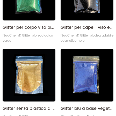
Glitter per corpo viso bio ecologico verde senza plastica per sapone
Glitter per capelli viso e corpo biodegradabili neri di grado cosmetico per il trucco
iSuoChem® Glitter bio ecologico
iSuoChem® Glitter biodegradabile
verde
cosmetico nero
Glitter senza plastica di cellulosa vegetale Gold Enviro realizzati con piante
Glitter blu a base vegetale, ecologico e non plastico, a base biologica