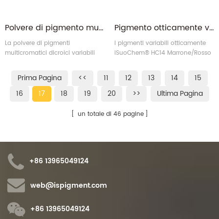
Polvere di pigmento multicromo otticamente dicroico rosso nero
Pigmento otticamente variabile del camaleonte olografico rosso marrone
La polvere di pigmenti
I pigmenti variabili otticamente
multicromatici dicroici variabili
iSuoChem® HC14 Marrone/Rosso
ottici iSuoChem® HC15
(da marrone a rosso OVP)
nero/rosso (da nero a rosso
offrono un brillante effetto di
Prima Pagina
<<
11
12
13
14
15
OVP) offre un brillante effetto di
cambiamento di colore come
cambiamento di colore come
bolle di sapone naturali o ali di
16
17
18
19
20
>>
Ultima Pagina
bolle di sapone naturali o ali di
farfalla.
farfalla.
un totale di 46 pagine
+86 13965049124
web@ispigment.com
+86 13965049124