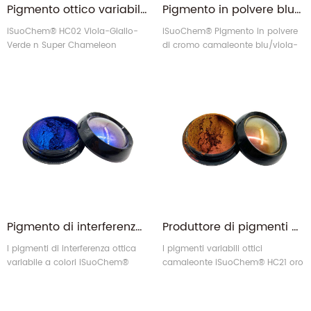
Pigmento ottico variabile multicolore viola-giallo-verde super camaleonte metallico
Pigmento in polvere blu camaleonte rosso porpora-rosso per unghie
iSuoChem® HC02 Viola-Giallo-
iSuoChem® Pigmento in polvere
Verde n Super Chameleon
di cromo camaleonte blu/viola-
Pigmento ottico variabile
rosso per unghie, lavori manuali,
multicolore metallico.
slime e creazione di candele.
Pigmento di interferenza variabile ottica di colore blu viola (OVIP)
Produttore di pigmenti variabili ottici camaleonte COVP Gold Rose Red
I pigmenti di interferenza ottica
I pigmenti variabili ottici
variabile a colori iSuoChem®
camaleonte iSuoChem® HC21 oro
HC22 (da blu a viola OVIP)
rosa rosso (COVP da oro a rosa
offrono brillanti effetti di
rosso) offrono un brillante effetto
cambiamento di colore come
di cambiamento di colore come