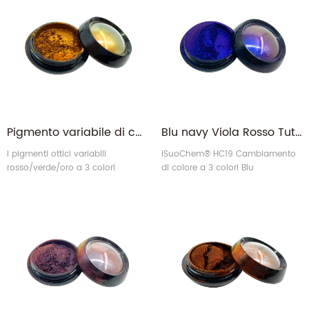
bolle di sapone naturali o ali di
bolle di sapone naturali o ali di
farfalla.
farfalla.
Pigmento variabile di colore ottico magnetico rosso verde oro
Blu navy Viola Rosso Tutti gli strati dielettrici Pigmenti che cambiano colore otticamente variabili
I pigmenti ottici variabili
iSuoChem® HC19 Cambiamento
rosso/verde/oro a 3 colori
di colore a 3 colori Blu
iSuoChem® HC20 (da rosso a
navy/Viola/Rosso Pigmenti
verde a viola OVP) offrono un
otticamente variabili (da blu a
brillante effetto di cambiamento
viola a rosso OVP). Questo tipo di
di colore come bolle di sapone
pigmento completamente
naturali o ali di farfalla.
dielettrico otticamente variabile
può offrire un brillante effetto di
cambiamento di colore come
bolle di sapone naturali o ali di
farfalla.