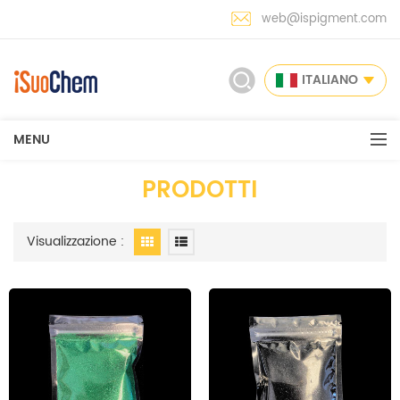
web@ispigment.com
ITALIANO
MENU
PRODOTTI
Visualizzazione :