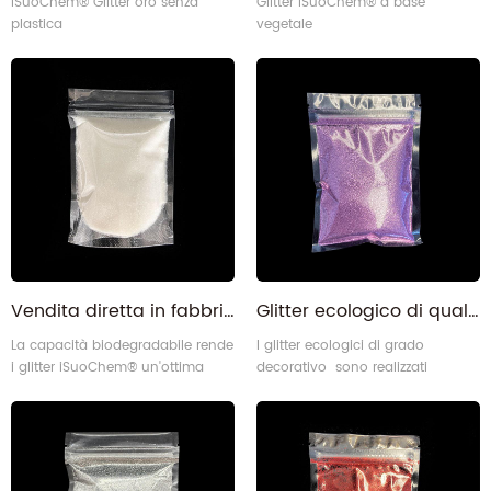
iSuoChem® Glitter oro senza
Glitter iSuoChem® a base
plastica
vegetale
Vendita diretta in fabbrica Bio glitter sfuso biodegradabile bianco per cera da sciogliere
Glitter ecologico di qualità decorativa viola sfusa per festival artigianale
La capacità biodegradabile rende
I glitter ecologici di grado
i glitter iSuoChem® un'ottima
decorativo sono realizzati
opzione ecologica per realizzare
concellulosa rigenerativa (rayon)
abiti per feste, lavori con la carta
+ ingrediente vegetale (glicerina)
e decorazioni.
+ polvere di alluminio + resina
epossidica + coloranti.