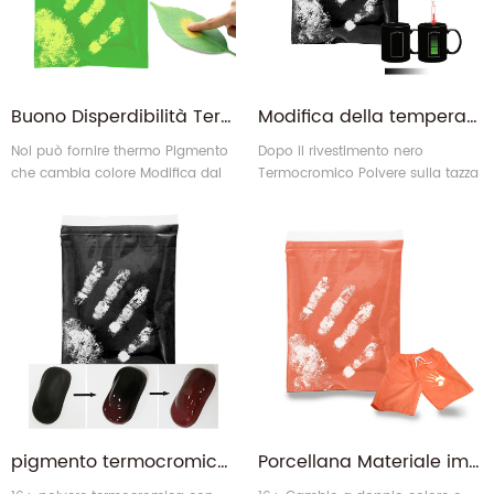
Buono Disperdibilità Termochromico Inchiostro Thermo Pigmento che cambia colore approvato da EN71-3 MSDS
Modifica della temperatura resistente al calore Scolorimento completo Termochromic Pigmento per vernice di glassa ceramica
Noi può fornire thermo Pigmento
Dopo il rivestimento nero
che cambia colore Modifica dal
Termocromico Polvere sulla tazza
verde a giallo approvato da
della tazza, quando La
EN71-3.
temperatura sta aumentando
fino alla temperatura richiesta, il
colore nero sarà sparicato. Il
fondo colore-verde apparirà
quando il nero cambia in
incolore.
pigmento termocromico a cambiamento di colore a sbiadimento reversibile di vari colori per la verniciatura a spruzzo di vernici per auto
Porcellana Materiale importato il colore termico che cambia il calore del calore che cambia pigmento per i tessuti