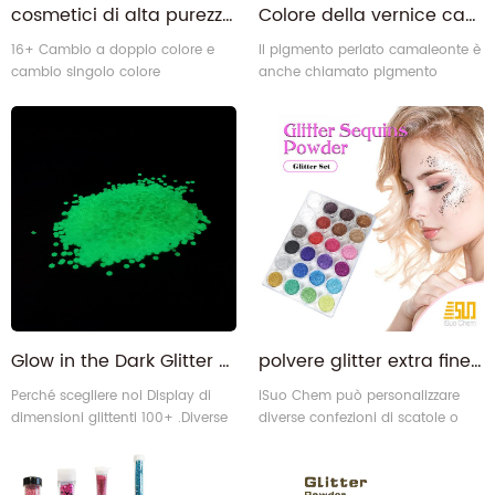
cosmetici di alta purezza non tossici cosmetici chiare termocromico Pennello in polvere in cosmetici per unghie
Colore della vernice camaleonte che cambia colore in polvere di pigmenti perlati
16+ Cambio a doppio colore e
Il pigmento perlato camaleonte è
cambio singolo colore
anche chiamato pigmento
Termochromico Polvere.
Colorshift.
Glow in the Dark Glitter Luminoso in polvere luminosa
polvere glitter extra fine in scatola per corpo, viso, melma, artigianato
Perché scegliere noi Display di
iSuo Chem può personalizzare
dimensioni glittenti 100+ .Diverse
diverse confezioni di scatole o
forme di glitter Flusso di
barattoli per gruppi di colori
produzione garanzia di qualità
diversi in base alle esigenze dei
Certificazioni
nostri clienti.