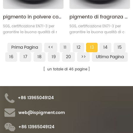
pigmento in polvere con profumo ultra rose
pigmento di fragranza al profumo di latte di cocco dall'odore di lunga durata
SGS, certificazione EN71-3 per
SGS, certificazione EN71-3 per
garantire la buona qualità di r
garantire la buona qualità di c
profumo di profumo ose .
pigmento di fragranza del latte di
oconut .
Prima Pagina
<<
11
12
13
14
15
16
17
18
19
20
>>
Ultima Pagina
un totale di 46 pagine
+86 13965049124
web@ispigment.com
+86 13965049124