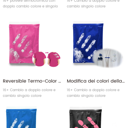
16+ polvere termocromica con
16+ Cambio a doppio colore e
doppio cambio colore e singolo
cambio singolo colore
cambio colore.
Termochromico Polvere.
Reversible Termo-Color Termochromico Polvere di pigmento per scolorimento termico per tessuti
Modifica dei colori della temperatura Heatchromic Senza distorsione del calore sensibile Termochromico coloranti per tessili
16+ Cambio a doppio colore e
16+ Cambio a doppio colore e
cambio singolo colore
cambio singolo colore
Termochromico Polvere.
Termochromico Polvere.