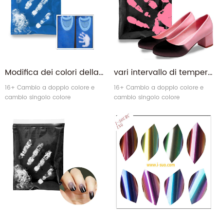
Modifica dei colori della temperatura organica Termochromico Pigmento blu per i vestiti
vari intervallo di temperatura Termochromico Polvere di pigmento attivato a temperatura per pelle
16+ Cambio a doppio colore e
16+ Cambio a doppio colore e
cambio singolo colore
cambio singolo colore
Termochromico Polvere.
Termochromico Polvere.