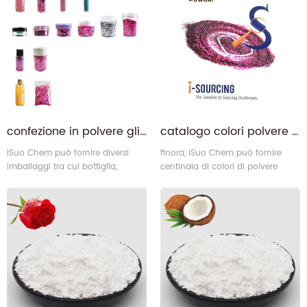
confezione in polvere glitterata
catalogo colori polvere glitter
iSuo Chem può fornire diversi
finora, iSuo Chem può fornire
imballaggi tra cui bottiglia,
centinaia di colori di polvere
barattolo, scatola, sacchetto di
glitterataper tuo scelte. Noi può
plastica, scatola di carta, bottiglia
anche personalizzare alcuni
di vetro e altri imballaggi in base
nuovi colori in base alle esigenze
alle esigenze dei clienti. Noi
dei nostri clienti.
abbiamo la nostra linea di
confezionamento in polvere
glitterata che può riempire 2
grammi ~ 25kg in diversi
imballaggi.