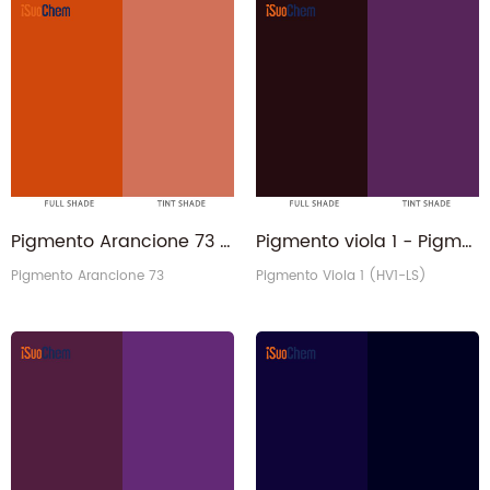
Pigmento Arancione 73 - 84632-59-7 Resistenza al calore 300C PO73 Arancione 73
Pigmento viola 1 - Pigmento organico P.V.1 Fast Rose Lake di CAS 1326-03-0
Pigmento Arancione 73
Pigmento Viola 1 (HV1-LS)