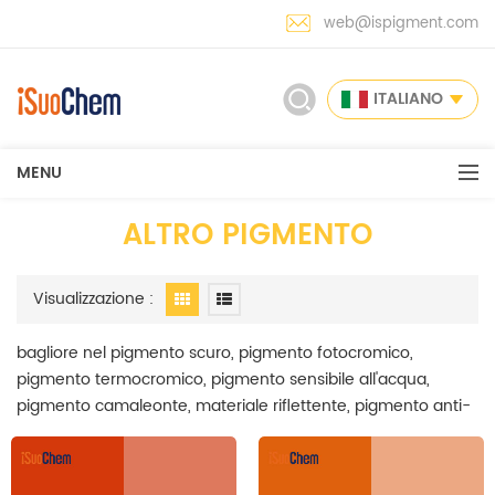
web@ispigment.com
ITALIANO
MENU
ALTRO PIGMENTO
Visualizzazione :
bagliore nel pigmento scuro, pigmento fotocromico,
pigmento termocromico, pigmento sensibile all'acqua,
pigmento camaleonte, materiale riflettente, pigmento anti-
falsificazione a pigmento di fragranza microcapsulata è
stato coperto nella nostra gamma di pigmenti a effetto
speciale. iSuoChem è il principale produttore di pigmenti ad