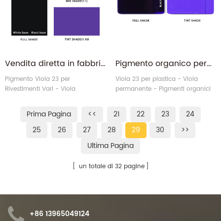
Vendita diretta in fabbrica Pigmento organico Viola 23 per rivestimenti
Pigmento organico permanente viola 23 all'ingrosso per materie plastiche
Pigmento Viola 23 per
Viola 23 per plastica - Viola
Rivestimenti Vari - Viola
permanente - Pigmenti organici
Permanente - Pigmenti organici
Prima Pagina
<<
21
22
23
24
25
26
27
28
29
30
>>
Ultima Pagina
un totale di 32 pagine
+86 13965049124