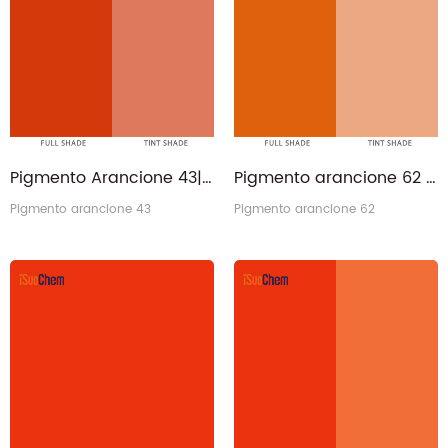
effetto speciale in Cina. ottenere rifornimento diretto della
fabbrica qui!
Pigmento Arancione 43|CAS 4424-06-0 PO43 Produttore
Pigmento arancione 62 - CAS 52846-56-7 Benzimidazolone arancione permanente H5G PO62
Pigmento arancione 43
Pigmento arancione 62