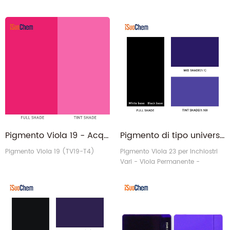
Pigmento Viola 19 - Acquista dal fornitore di pigmenti organici PV19 resistenti alla luce
Pigmento di tipo universale Viola 23 per inchiostri serigrafici offset Flexo UV
Pigmento Viola 19 (TV19-T4)
Pigmento Viola 23 per Inchiostri
Vari - Viola Permanente -
Pigmenti organici