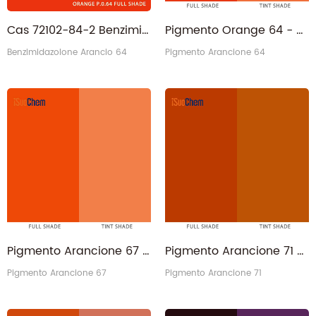
Cas 72102-84-2 Benzimidazolone Orange GP Pigment Orange 64 all'ingrosso
Pigmento Orange 64 - Produttore cinese di benzimidazolone rossastro PO64
Benzimidazolone Arancio 64
Pigmento Arancione 64
Pigmento Arancione 67 - 74336-59-7 PO67 Pigmento Pirazochinone Arancione HO
Pigmento Arancione 71 - Resistenza al calore 300C PO71 DPP Arancione TR Arancione 71
Pigmento Arancione 67
Pigmento Arancione 71