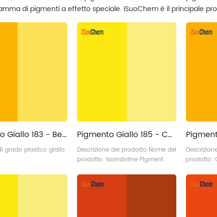
amma di pigmenti a effetto speciale. iSuoChem è il principale prod
rifornimento diretto della fabbrica qui!
Pigmento Giallo 183 - Benzimidazolo 65212-77-3 Monoazo rossastro PY183
Pigmento Giallo 185 - Cas 76199-85-4 Isoindoline Yellow PY185 Produttore
i grado plastico giallo
Descrizione del prodotto Nome del
Descrizion
prodotto: Isoindoline Pigment
prodotto: 
Yellow PY185 Categoria: Pigmento
P.Y.191 Ca
organico - Pigmento giallo C.I N.:
organico -
P.Y.185 ci 56290 iSuoChem®
Struttura 
Codice: AY185
ci 18795 Ca
Sfumatura 