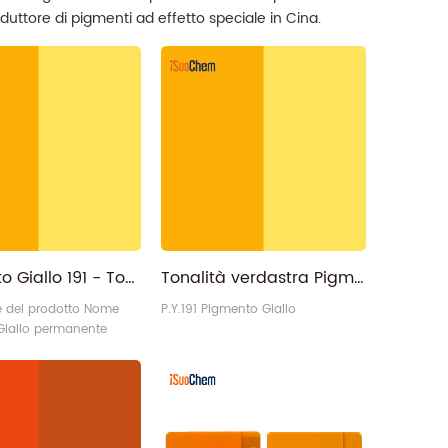
uttore di pigmenti ad effetto speciale in Cina.
Pigmento Giallo 191 - Tonalità rossa AZO Giallo HGR
Tonalità verdastra Pigmento organico non trasparente Giallo PY191
e del prodotto Nome
P.Y.191 Pigmento Giallo
Giallo permanente
tegoria: Pigmento
 Pigmento giallo
chimica: Monoazo C.I N.:
ratteristiche:
verdastra, Non