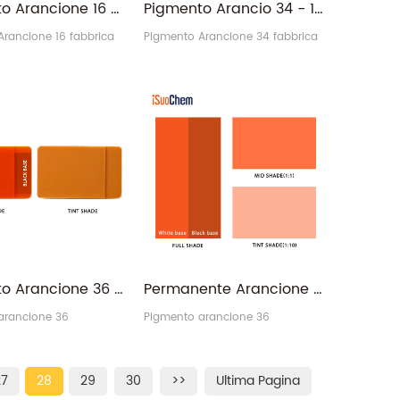
Pigmento Arancione 16 - 6505-28-8 Arancione permanente PO16 Polvere arancione intenso
Pigmento Arancio 34 - 15793-73-4 Arancio permanente RL-T PO34
rancione 16 fabbrica
Pigmento Arancione 34 fabbrica
Pigmento Arancione 36 - CAS 12236-62-3 Arancione permanente PO36 per plastica
Permanente Arancione Veloce Arancione HL PO36 Pigmento Organico Arancione 36
arancione 36
Pigmento arancione 36
27
28
29
30
>>
Ultima Pagina