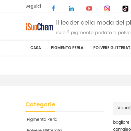
Seguici
il leader della moda del 
®
isuo
pigmento perlato e polver
CASA
PIGMENTO PERLA
POLVERE GLITTERAT
Categorie
Visuali
Pigmento Perla
bagliore
camaleon
Polvere Glitterata