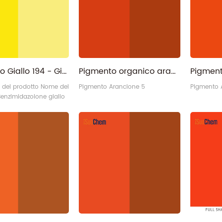
trasparen
HY191-P
Pigmento Giallo 194 - Giallo benzimidazolone organico PY194
Pigmento organico arancione 5 all'ingrosso della Cina per inchiostro a base d'acqua
e del prodotto Nome del
Pigmento Arancione 5
Pigmento 
Benzimidazolone giallo
Y194 Categoria:
organico - Pigmento
uttura chimica: Monoazo
194 ci 11785 N. CAS:
 Proprietà:
zolone iSuoChem®
194 Chi è iSuoChem:
iallo 194
/Fornitore/Esportatore/Fabbrica