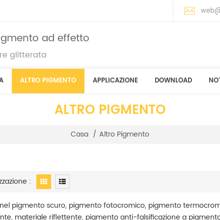
web@
pigmento ad effetto
e glitterata
A
ALTRO PIGMENTO
APPLICAZIONE
DOWNLOAD
NOT
ALTRO PIGMENTO
Casa
/
Altro Pigmento
zzazione :
 nel pigmento scuro, pigmento fotocromico, pigmento termocromi
te, materiale riflettente, pigmento anti-falsificazione a pigment