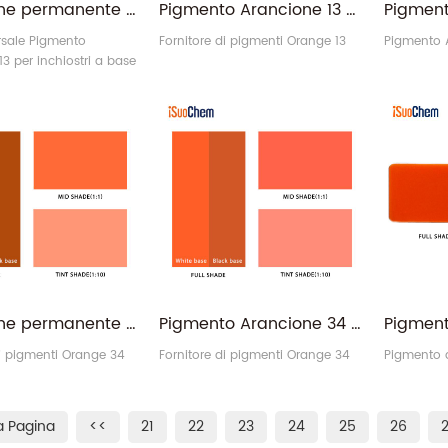
Arancione permanente rossastro PO13 Pigmento organico Arancione 13 per rivestimento
Pigmento Arancione 13 - Arancione permanente PO13 a base solvente per inchiostro rotocalco
rsale Pigmento
Fornitore di pigmenti Orange 13
Pigmento A
3 per inchiostri a base
niciatura a polvere e
ile.
Arancione permanente ad alta resistenza del colore PO34 Pigmento organico Arancione 34
Pigmento Arancione 34 - Arancione permanente opaco PO34 Sostituisce il pigmento cromato di piombo
di pigmenti Orange 34
Fornitore di pigmenti Orange 34
Pigmento 
a Pagina
<<
21
22
23
24
25
26