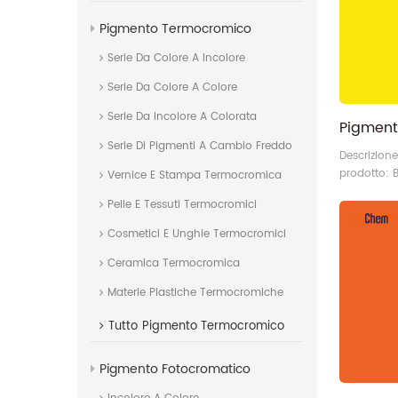
Pigmento Termocromico
Serie Da Colore A Incolore
Serie Da Colore A Colore
Serie Da Incolore A Colorata
Serie Di Pigmenti A Cambio Freddo
Descrizion
prodotto: 
Vernice E Stampa Termocromica
organico P
Pelle E Tessuti Termocromici
Pigmento 
giallo Str
Cosmetici E Unghie Termocromici
C.I N.: P.Y.
82199-12-0
Ceramica Termocromica
Benzimida
Materie Plastiche Termocromiche
Codice:AY
Pigmento G
Tutto
Pigmento Termocromico
Produttore
Pigmento Fotocromatico