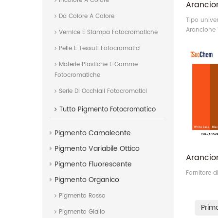
Incolore A Colore
Da Colore A Colore
Tipo unive
Arancione 1
Vernice E Stampa Fotocromatiche
acqua, ver
Pelle E Tessuti Fotocromatici
stampa tess
Materie Plastiche E Gomme
Fotocromatiche
Serie Di Occhiali Fotocromatici
Tutto
Pigmento Fotocromatico
Pigmento Camaleonte
Pigmento Variabile Ottico
Pigmento Fluorescente
Fornitore 
Pigmento Organico
Pigmento Rosso
Prim
Pigmento Giallo