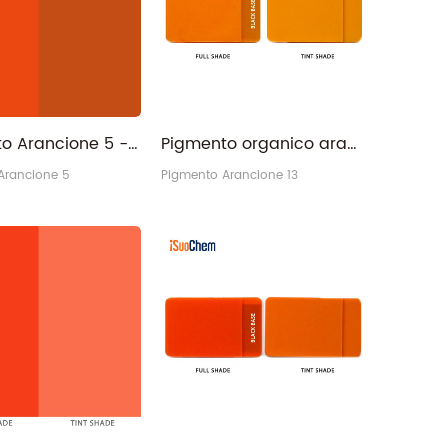
te iSuoChem® Codice:
Pigmento Arancione 5 - 3468-63-1 Arancione permanente rossastro PO5 per rivestimento
Pigmento organico arancione 13 all'ingrosso della Cina per la plastica
Arancione 5
Pigmento Arancione 13