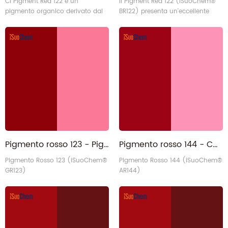
CI Pigment Red 122 è un
Il Pigment Red 122 (iSuoChem®
pigmento organico derivato dal
BR122) presenta un'eccellente
chinacridone ad alte prestazioni
resistenza alla migrazione,
che presenta una tonalità rosso-
resistenza al calore (280 °C) e
bluastra o magenta pura.
stabilità chimica (resistenza ad
Presenta un'eccellente resistenza
acidi, alcali, alcoli, esteri, benzene
alla migrazione, resistenza al
e chetoni). La sua area
calore (280 °C) e stabilità
superficiale varia da 62 a 100
chimica.
m²/g, la dimensione media delle
particelle da 50 a 150 nm e la
densità da 1,35 a 1,55 g/cm³.
Pigmento rosso 123 - Pigmento rosso perilene brillante
Pigmento rosso 144 - CAS 5280-78-4 Disazo BRN Rosso PR144
Pigmento Rosso 123 (iSuoChem®
Pigmento Rosso 144 (iSuoChem®
GR123)
AR144)