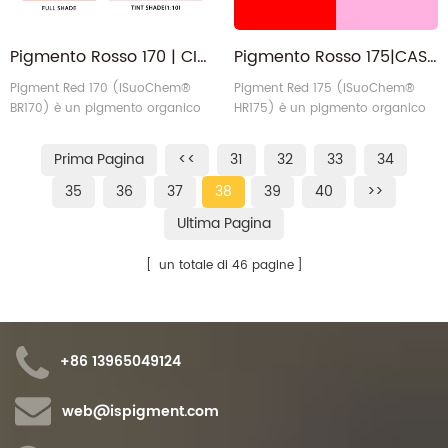
Pigmento Rosso 170 | CIPR.170 Tonalità giallastra Rosso naftolo F3RK
Pigmento Rosso 175|CAS 6985-92-8|Benzimidazolone Carminio PR175
Pigment Red 170 (iSuoChem®
Pigment Red 175 (iSuoChem®
BR170) è un pigmento organico
HR175) è un pigmento organico
naftolo AS ad alte prestazioni che
rosso di tonalità blu
presenta un vivace colore giallo-
benzimidazolonica con eccellenti
Prima Pagina
<<
31
32
33
34
rosso (F3RK) o rosso bluastro
proprietà di solidità globale.
(F5RK).
35
36
37
38
39
40
>>
Ultima Pagina
un totale di 46 pagine
+86 13965049124
web@ispigment.com