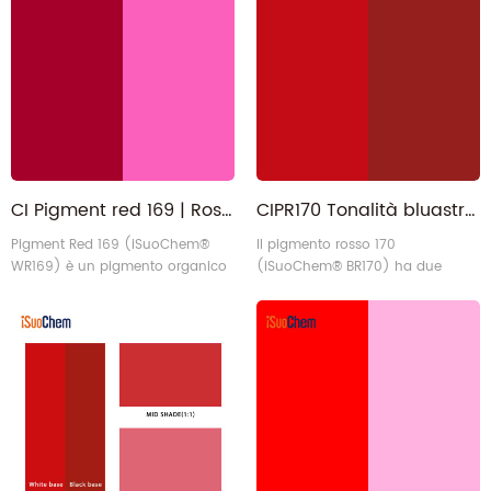
e resistenza al calore (elevata
migliore tra i prodotti simili. Il
resistenza al calore anche a
pigmento ha una tonalità giallo-
basse concentrazioni). Ha
rossa, con elevato potere
un'ampia gamma di applicazioni
coprente ed eccellente potere
ed è simile, sotto questo aspetto,
colorante. La sua struttura
al pigmento disazo condensato
chimica è la stessa del CI Vat
leggermente 6
Orange 3, ch6
CI Pigment red 169 | Rosso rodamina W ad alta dispersione, ad alta brillantezza e ad alta cromatura per inchiostro
CIPR170 Tonalità bluastra Rosso naftolo F5RK Pigmento Rosso 170
Pigment Red 169 (iSuoChem®
Il pigmento rosso 170
WR169) è un pigmento organico
(iSuoChem® BR170) ha due
a base di rodamina con una
forme cristalline: F3RK (elevato
struttura chimica di ferrocianuro
potere coprente, giallo-rosso) è
di rame, la stessa del CI Basic Red
adatto per rivestimenti, vernici in
1. Il pigmento presenta una
polvere e PVC (ma può verificarsi
brillante tonalità rosso-viola con
migrazione nel PVC flessibile);
un'eccellente espressione del
F5RK (elevata trasparenza, rosso
colore ed è particolarmente
bluastro) è più adatto per
adatto per applicazioni di
inchiostri, poliolefine e stampa
inchiostri da stampa.
tessile.