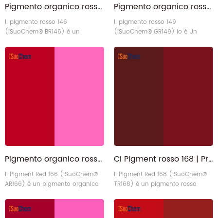
Pigmento organico rosso 146 senza APEO, altamente trasparente e lucido, produttore
Pigmento organico rosso 149 | PR149 Rosso perilene simile a BASF L3580
Il pigmento rosso 146
Il pigmento rosso 149
(iSuoChem® BR146) è un
(iSuoChem® GR149) lo è Un
pigmento rosso monoazoico di
pigmento organico di perilene ad
tipo AS naftolo in fase blu con
alte prestazioni con una tonalità
struttura chimica N-(4-cloro-2,5-
giallo-rossa, un'elevatissima
dimetossifenil)-3-idrossi-4-[[2-
purezza del colore ed eccellenti
metossi-
proprietà di solidità globale. Il
5[(fenilammino)carbonil]fenil]azo]naftalene-
pigmento ha una solidità alla
2-carbossammide.
luce di 8 e una resistenza al
calore di oltre 280 °C. Presenta
inoltre un'eccellente resistenza
all'acqua, a6
Pigmento organico rosso 166 | Scarlatto permanente R PR166
CI Pigment rosso 168 | Produttore di pigmenti organici Scarlet Go Red PR168
Il Pigment Red 166 (iSuoChem®
Il Pigment Red 168 (iSuoChem®
AR166) è un pigmento organico
TR168) è un pigmento rosso
disazo condensato di colore
antrachinonico con un'eccellente
rosso-giallastro con proprietà
resistenza alla luce e agli agenti
traslucide, colore puro e brillante
atmosferici, che lo rendono il