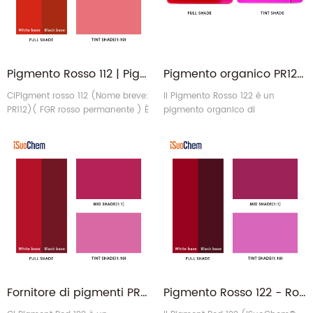
Pigmento Rosso 112 | Pigmento organico PR 112 rosso permanente ad alta resistenza del colore
Pigmento organico PR122 all'ingrosso rosso 122 per plastica
CIPigment rosso 112 (Nome breve:
Il Pigmento Rosso 122 è un
PR112)( FGR rosso permanente ) È
pigmento organico di
Un pigmento rosso giallastro ad
chinacridone con una struttura
alte prestazioni della serie
cristallina eccezionalmente
Naphthol AS. Noto per il suo
stabile. Questo pigmento rosso
colore vibrante, l'eccellente potere
122 offre elevate prestazioni nelle
coprente e la superiore resistenza
applicazioni plastiche. La sua
agli agenti atmosferici, è
esclusiva struttura molecolare
ampiamente utilizzato in
resiste efficacemente alle elevate
inchiostri, vernici, rivestimenti e
forze di taglio e alla degradazione
trattamenti delle sementi. Questo
termica associate alla
6
lavorazione dei poli6
Fornitore di pigmenti PR122 Red 122 per vernici
Pigmento Rosso 122 - Rosso chinacridone a base solvente PR122 per inchiostro