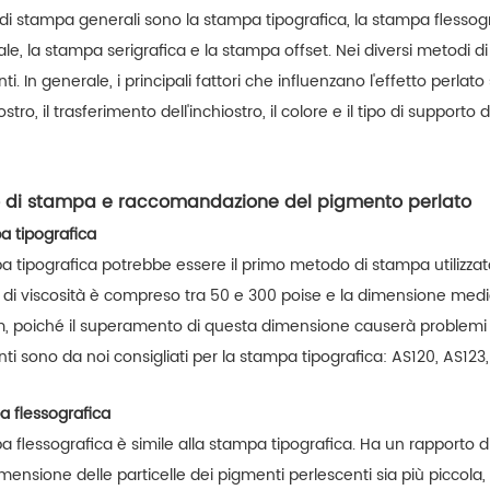
 di stampa generali sono la stampa tipografica, la stampa flessog
ale, la stampa serigrafica e la stampa offset. Nei diversi metodi 
Produttore di pigmenti perlati bianco argento a base di mica rutilo sterling
Pigmento multicolore iSuoChem rifrattivo che cambia colore in metallo
ti. In generale, i principali fattori che influenzano l'effetto perla
ione REACH, SGS,
I pigmenti multicromatici
iSuoCh
iostro, il trasferimento dell'inchiostro, il colore e il tipo di supporto
 ISO, basso contenuto
iSuoChem® sono un tipo speciale
argent
anti, consistenza del
di pigmento che ha la proprietà di
SGS, 
ad More
Read More
 del 95%, test della
cambiare colore al variare della
100, fo
le particelle Malvern,
luce.
libe
 di stampa e raccomandazione del pigmento perlato
e e della brillantezza
resist
a tipografica
QUV, per garantire la
colori a
 tipografica potrebbe essere il primo metodo di stampa utilizzato 
del pigmento perlato.
 di viscosità è compreso tra 50 e 300 poise e la dimensione media
, poiché il superamento di questa dimensione causerà problemi a
ti sono da noi consigliati per la stampa tipografica: AS120, AS123, 
a flessografica
a flessografica è simile alla stampa tipografica. Ha un rapporto d
mensione delle particelle dei pigmenti perlescenti sia più piccola