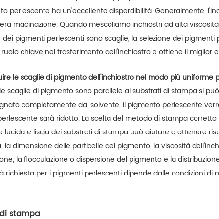
nto perlescente ha un'eccellente disperdibilità. Generalmente, l'i
era macinazione. Quando mescoliamo inchiostri ad alta viscosit
e dei pigmenti perlescenti sono scaglie, la selezione dei pigmenti
ruolo chiave nel trasferimento dell'inchiostro e ottiene il miglior 
buire le scaglie di pigmento dell'inchiostro nel modo più uniforme p
 scaglie di pigmento sono parallele ai substrati di stampa si può 
gnato completamente dal solvente, il pigmento perlescente verrà
 perlescente sarà ridotto. La scelta del metodo di stampa corretto p
e lucida e liscia dei substrati di stampa può aiutare a ottenere risult
a, la dimensione delle particelle del pigmento, la viscosità dell'inch
one, la flocculazione o dispersione del pigmento e la distribuzione 
tà richiesta per i pigmenti perlescenti dipende dalle condizioni di m
 di stampa