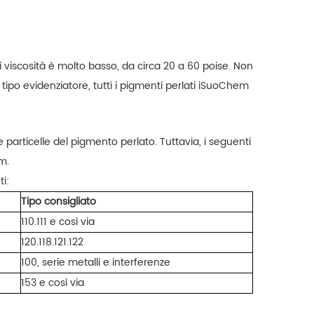
viscosità è molto basso, da circa 20 a 60 poise. Non
 tipo evidenziatore, tutti i pigmenti perlati iSuoChem
 particelle del pigmento perlato. Tuttavia, i seguenti
m.
i:
Tipo consigliato
110.111 e così via
120.118.121.122
100, serie metalli e interferenze
153 e così via