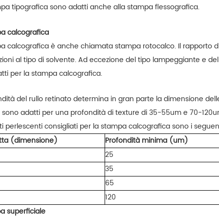
mpa tipografica sono adatti anche alla stampa flessografica.
a calcografica
a calcografica è anche chiamata stampa rotocalco. Il rapporto di 
zioni al tipo di solvente. Ad eccezione del tipo lampeggiante e del
tti per la stampa calcografica.
dità del rullo retinato determina in gran parte la dimensione delle
 sono adatti per una profondità di texture di 35-55um e 70-120u
i perlescenti consigliati per la stampa calcografica sono i seguent
tta (dimensione)
Profondità minima (um)
25
35
65
120
a superficiale