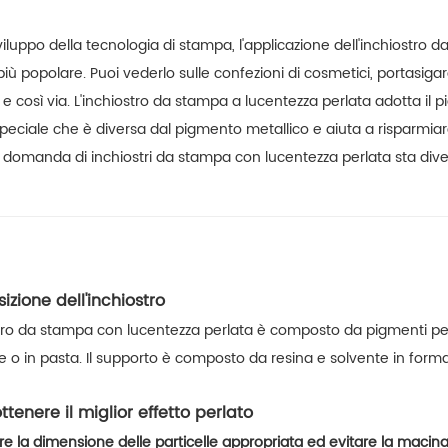
viluppo della tecnologia di stampa, l'applicazione dell'inchiostro
ù popolare. Puoi vederlo sulle confezioni di cosmetici, portasigarette
i e così via. L'inchiostro da stampa a lucentezza perlata adotta i
peciale che è diversa dal pigmento metallico e aiuta a risparmiare 
a domanda di inchiostri da stampa con lucentezza perlata sta di
zione dell'inchiostro
stro da stampa con lucentezza perlata è composto da pigmenti perl
e o in pasta. Il supporto è composto da resina e solvente in forma 
tenere il miglior effetto perlato
ere la dimensione delle particelle appropriata ed evitare la macin