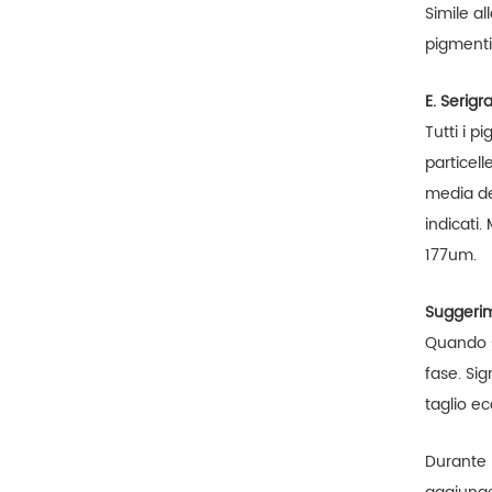
Simile al
pigmenti 
E. Serigra
Tutti i 
particell
media de
indicati
177um.
Suggerim
Quando 
fase. Si
taglio ec
Durante 