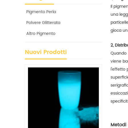
Il pigme
Pigmento Perla
una legg
particell
Polvere Glitterata
gioca un 
Altro Pigmento
2, Distri
Nuovi Prodotti
Quando le
viene ba
l'effetto
superfici
serigrafi
essiccazi
specifici
Metodi