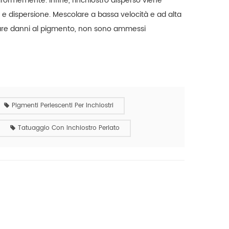
formemente. Infine, l'inchiostro disperso viene
e e dispersione. Mescolare a bassa velocità e ad alta
itare danni al pigmento, non sono ammessi
Pigmenti Perlescenti Per Inchiostri
Tatuaggio Con Inchiostro Perlato