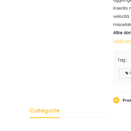
aggiunge
inserito 
velocità
miscelato
Altre d
I soliti 
Tag :
Pro
Categorie