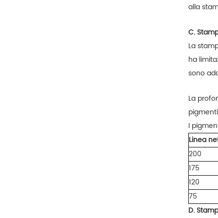
alla sta
C. Stamp
La stamp
ha limita
sono ada
La profon
pigmenti
I pigment
Linea ne
200
175
120
75
D. Stamp