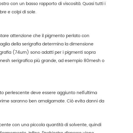
stro con un basso rapporto di viscosità. Quasi tutti i
re e colpi di sole.
stare attenzione che il pigmento perlato con
maglia della serigrafia determina la dimensione
igrafia (74um) sono adatti per i pigmenti sopra
na mesh serigrafica più grande, ad esempio 80mesh o
nto perlescente deve essere aggiunto nell'ultima
 prime saranno ben amalgamate. Ciò evita danni da
nte con una piccola quantità di solvente, quindi