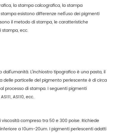
rafica, la stampa calcografica, la stampa
di stampa esistono differenze nell'uso dei pigmenti
Polvere glitter sfusa Hexagon Sparkling argento
Pigmento di collegamento ottico modificabile ad alta intensità di colore viola/martin pescatore/blu
to sono il metodo di stampa, le caratteristiche
em® YS1001 Polvere glitter
iSuoChem® HC17 Security Pigment
 di stampa, ecc.
o scintillante è conforme a
è un tipo di pigmento lnk ottico
REACH, OEKO-TEXT Standard
modificabile (OCIP) , pigmento
Read More
Read More
rmaldeide libera, bisfenolo A
otticamente variabile (OVP) e
ro, resistente ai solventi,
pigmento magnetico otticamente
ente alle alte temperature,
variabile (OVMP) .
lla moda, varie polveri glitter
dall'umanità. L'inchiostro tipografico è una pasta, il
a scelta.
 delle particelle del pigmento perlescente è di circa
l processo di stampa. I seguenti pigmenti
AS111, AS110, ecc.
i viscosità compreso tra 50 e 300 poise. Richiede
, inferiore a 10um-20um. I pigmenti perlescenti adatti