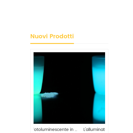
Nuovi Prodotti
Pigmento fotoluminescente in ceramica blu-verde che si illumina al buio
L'alluminato di stronzio blu-verde all'ingrosso si illumina nella polvere scura