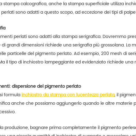
la stampa calcografica, anche la stampa superficiale utilizza inchio
perlati sono adatti a questo scopo, ad eccezione dei tipi di palpeb
fia
pigmenti perlati sono adatti alla stampa serigrafica. Dovremmo pre
e di grandi dimensioni richiede una serigrafia più grossolana. La 
lle particelle del pigmento perlato. Ad esempio, 200 mesh di ser
. Ma il tipo di inchiostro lampeggiante ed evidenziato richiede u
enti: dispersione del pigmento perlato
si formula
inchiostro da stampa con lucentezza perlata
, il pigme
gnifica anche che possiamo aggiungerlo quando le altre materie
cessivo.
la produzione, bagnare prima completamente il pigmento perlesce