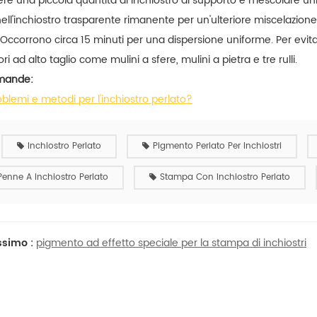
re una piccola quantità di inchiostro di supporto e mescolare uni
nell'inchiostro trasparente rimanente per un'ulteriore miscelazion
. Occorrono circa 15 minuti per una dispersione uniforme. Per ev
ri ad alto taglio come mulini a sfere, mulini a pietra e tre rulli.
omande:
problemi e metodi per l'inchiostro perlato?
Inchiostro Perlato
Pigmento Perlato Per Inchiostri
Penne A Inchiostro Perlato
Stampa Con Inchiostro Perlato
ssimo :
pigmento ad effetto speciale per la stampa di inchiostri