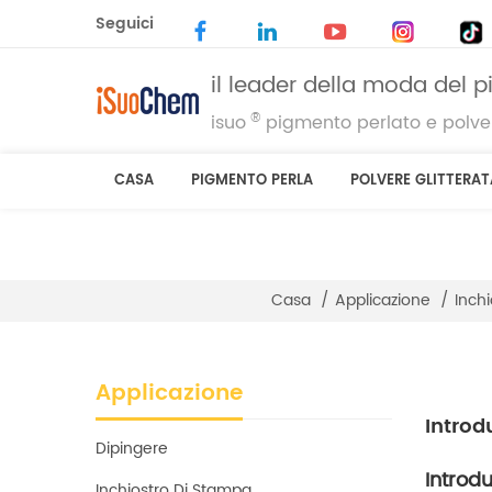
Seguici
il leader della moda del 
®
isuo
pigmento perlato e polver
CASA
PIGMENTO PERLA
POLVERE GLITTERAT
Casa
/
Applicazione
/
Inch
Applicazione
Introd
Dipingere
Introd
Inchiostro Di Stampa