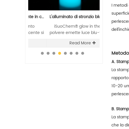
I metodi
superfici
Pigmento fotoluminescente in ceramica blu-verde che si illumina al buio
L'alluminato di stronzio blu-verde all'ingrosso si illumina nella polvere scura
perlescen
pigmento
iSuoChem® glow in the dark
Registraz
dell'inch
uorescente si
polvere emette luce blu-verde al
certificazione
u-verde al buio
buio dopo aver assorbito luce
di metalli pes
e
Read More
Re
luce visibile
visibile diversa e può essere
colore minima
 riutilizzato
riutilizzata ripetutamente.
dimensione del
Metodo
nte.
test del color
A. Stamp
X-RITE, test 
La stampa
buona qualità 
rapporto
10-20 um
perlescen
B. Stamp
La stamp
che la di