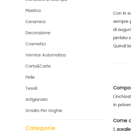
Plastica
Con lo s
sempre pi
Ceramica
di augur
Decorazione
perlata s
Cosmetici
Quindi l
Vernice Automatica
Carta&carte
Pelle
Composi
Tessili
L'inchio
Artigianato
in polver
Smalto Per Unghie
Come ot
Categorie
1, scegli