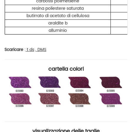
carbossi
polimetilene
resina poliestere saturata
butirrato di acetato di cellulosa
araldite b
alluminio
Scaricare
:
t
ds
,
DMS
cartella colori
visualizzazione delle taglie