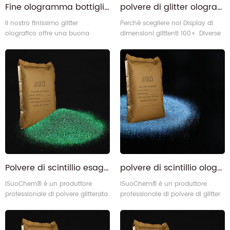
Fine ologramma bottiglia di scintillio Fine brillante brillante per l'artigianato
polvere di glitter olografici per scarpe per bambini
Il nostro finissimo glitter
Perché scegliere noi Display di
olografico offre una buona
dimensioni glittenti 100+ .Diverse
brillantezza e un'ottima copertura.
forme di glitter Flusso di
È ideale per rivestire superfici
produzione garanzia di qualità
come bicchieri da vino o cornici
Certificazioni
in legno.
Polvere di scintillio esagonale di colore verde
polvere di scintillio olografica fine blu laser all'ingrosso
iSuoChem® è un produttore
iSuoChem® è un produttore
professionale di polvere glitterata
professionale di polvere di glitter
laser in Cina. La tecnologia di
laser in Cina. la tecnologia di
taglio di precisione conquista
taglio di precisione conquista
sempre tutti i settori correlati di
sempre tutti i settori correlati per