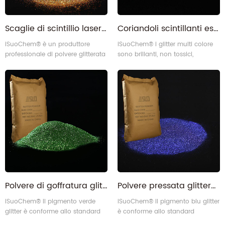
Scaglie di scintillio laser oro olografico
Coriandoli scintillanti esagoni multicolore
iSuoChem® è un produttore
iSuoChem® i glitter multi colore
professionale di polvere glitterata
sono brillanti, non tossici,
laser in Cina. La tecnologia di
ecologici e trasparenti. La nostra
taglio di precisione conquista
polvere multi glitter è conforme
sempre tutti i settori correlati di
allo SGS, formaldeide libera, BPA
soddisfazione dei clienti. La
libero (bisfenolo A libero).
nostra polvere glitterata laser è
conforme allo SGS, formaldeide
libera, BPA libero (bisfenolo A
libero).
Polvere di goffratura glitterata con iniezione di plastica verde smeraldo
Polvere pressata glitterata con rivestimento in pelle blu zaffiro
iSuoChem® Il pigmento verde
iSuoChem® il pigmento blu glitter
glitter è conforme allo standard
è conforme allo standard
internazionale di SGS, REACH,
internazionale di SGS, REACH,