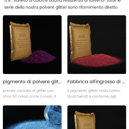
1/8", varietà di colori e buona resistenza ai solventi! tutte le
serie della nostra polvere glitter sono rifornimento diretto
della fabbrica. iSuoChem è il principale produttore di polveri
glitter in Cina.
pigmento di polvere glitter viola extra fine viola
Fabbrica all'ingrosso di pigmenti glitterati rosso rubino senza BPA
polvere colorata di glitter con
Il pigmento glitter rosso rubino
circa 60 colori, come il rosso, il
iSuoChem® è conforme agli
viola, il nero, ecc., tutto attraverso
standard internazionali SGS,
sgs, test di estensione, buona
REACH e OEKO-TEXT Standard
resistenza ai solventi, resistenza
100. Essendo il principale
alle alte temperature.
produttore di pigmenti glitter in
Cina, iSuoChem® ha la