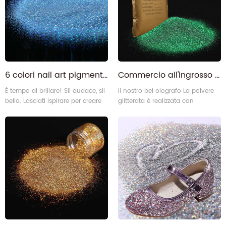
responsabilità di fornire polvere di
pigmento glitter di alta qualità
6 colori nail art pigmento olografico acrilico polvere di cromo per unghie camaleonte
Commercio all'ingrosso Glitter nail art craft olografico PET glitter Colors
È tempo di brillare! Sii audace, sii
Il nostro bel olografo La polvere
bella. Lasciati ispirare per creare
glitterata è realizzata con
un trucco da festival o un
pigmenti ad alta intensità e
fantastico look quotidiano, rendi
lucentezza olografica, sicurezza al
infinite le possibilità della
100% e facile da usare/lavare.
bellezza! Lo scintillio ultra
scintillante è disponibile in varie
sfumature sorprendenti, mix o
uso individuale, soddisfa tutte le
tue scelte di makeup art!