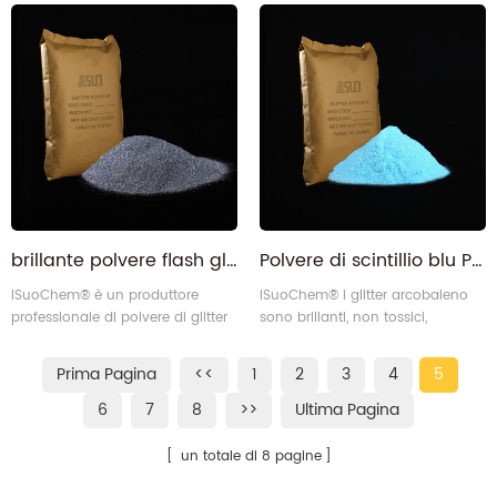
OEKO-TEXT Standard 100.
OEKO-TEXT Standard 100.
Essendo il principale produttore di
Essendo il principale produttore di
polvere glitter in Cina,
polvere glitter in Cina,
iSuoChem® porta la
iSuoChem® porta la
responsabilità di costruire
responsabilità di costruire
l'eccellenza.
l'eccellenza.
brillante polvere flash glitter argento laser olografico
Polvere di scintillio blu PET iridescente industriale all'ingrosso
iSuoChem® è un produttore
iSuoChem® i glitter arcobaleno
professionale di polvere di glitter
sono brillanti, non tossici,
laser in Cina. la tecnologia di
ecologici e trasparenti. La nostra
taglio di precisione conquista
polvere di glitter arcobaleno è
Prima Pagina
<<
1
2
3
4
5
sempre tutti i settori correlati per
conforme allo SGS, formaldeide
la soddisfazione dei clienti. la
libera, BPA libero (bisfenolo A
6
7
8
>>
Ultima Pagina
nostra polvere di glitter laser è
libero).
conforme a SGS, senza
un totale di 8 pagine
formaldeide, senza bpa
(bisfenolo libero A).