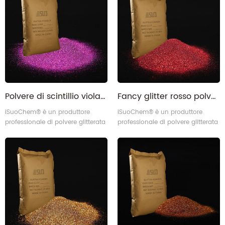
soddisfazione dei clienti. La
la soddisfazione dei clienti. la
nostra polvere glitterata laser è
nostra polvere di glitter laser è
conforme allo SGS, formaldeide
conforme a SGS, senza
libera, BPA libero (bisfenolo A
formaldeide, senza bpa
libero).
(bisfenolo libero A).
Polvere di scintillio viola del laser del borgogna all'ingrosso
Fancy glitter rosso polvere glitterata al laser
iSuoChem® è un produttore
iSuoChem® è un produttore
professionale di polvere glitterata
professionale di polvere glitterata
laser in Cina. La tecnologia di
laser in Cina. La tecnologia di
taglio di precisione conquista
taglio di precisione conquista
sempre tutti i settori correlati di
sempre tutti i settori correlati di
soddisfazione dei clienti. La
soddisfazione dei clienti. La
nostra polvere glitterata laser è
nostra polvere glitterata laser è
conforme allo SGS, formaldeide
conforme allo SGS, formaldeide
libera, BPA libero (bisfenolo A
libera, BPA libero (bisfenolo A
libero).
libero).