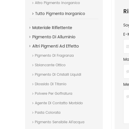
Altro Pigmento Inorganico
R
Tutto
Pigmento Inorganico
So
Materiale Riflettente
E-
Pigmento Di Alluminio
Altri Pigmenti Ad Effetto
Pigmento Di Fragranza
Mob
Sbiancante Ottico
Pigmento Di Cristalli Liquidi
Me
Diossido Di Titanio
Polvere Per Goffratura
Agente Di Contatto Morbido
Pasta Colorata
Pigmento Sensibile All'acqua