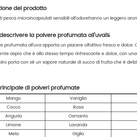
zione del prodotto
ti
pesca
microincapsulati sensibili all'odore
hanno un leggero arom
escrivere la polvere profumata all'uvaï¼
re profumata all'uva apporta un piacere olfattivo fresco e dolce.
nte aspro che è allo stesso tempo rinfrescante e dolce, con una c
iro porta con sé un sapore naturale di succo di frutta che è delizi
rincipale di polveri profumate
Mango
Vaniglia
Cocco
Rosa
Anguria
Osmanto
Limone
Lavanda
Mela
Giglio