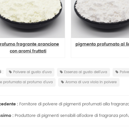
ione
pigmento profumato al limone
pigmento
profumo 
dall'odor
 :
Polvere al gusto d'uva
Essenza al gusto dell'uva
Polve
re profumata al profumo d'uva
Aroma di uva viola in polvere
cedente :
Fornitore di polvere di pigmenti profumati alla fragranza
ssimo :
Produttore di pigmenti sensibili all'odore di fragranza pr