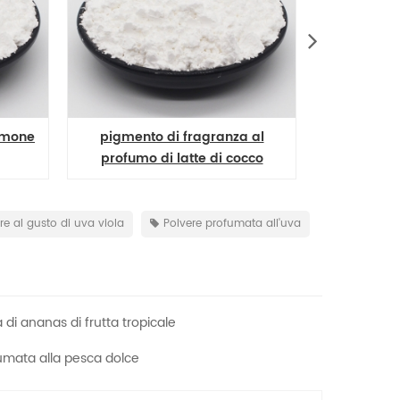
 di fragranza al
pigmento in polvere con
di latte di cocco
profumo ultra rose
e di lunga durata
re al gusto di uva viola
Polvere profumata all'uva
 di ananas di frutta tropicale
ofumata alla pesca dolce