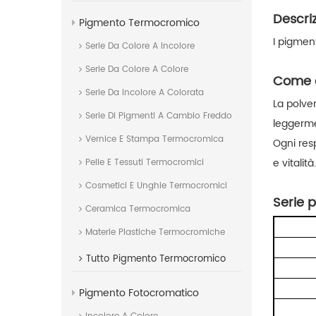
Descri
Pigmento Termocromico
I pigmen
Serie Da Colore A Incolore
Serie Da Colore A Colore
Come d
Serie Da Incolore A Colorata
La polve
Serie Di Pigmenti A Cambio Freddo
leggerme
Vernice E Stampa Termocromica
Ogni resp
e vitalità.
Pelle E Tessuti Termocromici
Cosmetici E Unghie Termocromici
Serie p
Ceramica Termocromica
Materie Plastiche Termocromiche
Tutto
Pigmento Termocromico
Pigmento Fotocromatico