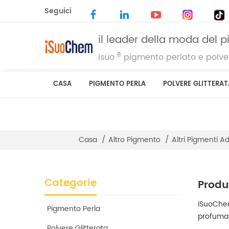
Seguici
il leader della moda del 
®
isuo
pigmento perlato e polver
CASA
PIGMENTO PERLA
POLVERE GLITTERAT
Casa
/
Altro Pigmento
/
Altri Pigmenti Ad
Categorie
Produ
iSuoChem
Pigmento Perla
profumat
Polvere Glitterata