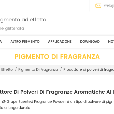
web@
pigmento ad effetto
e glitterata
A
ALTRO PIGMENTO
APPLICAZIONE
DOWNLOAD
NOT
PIGMENTO DI FRAGRANZA
Produttore di polveri di frag
 Effetto
/
Pigmento Di Fragranza
/
ttore Di Polveri Di Fragranze Aromatiche Al 
® Grape Scented Fragrance Powder è un tipo di polvere di pigmen
o a lunga durata.