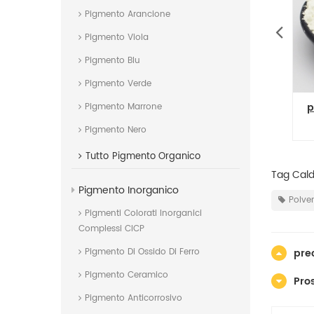
Pigmento Arancione
Pigmento Viola
Pigmento Blu
Pigmento Verde
gmento di polvere aromatica
profumo fragrante aranc
Pigmento Marrone
di menta aromatica
con aromi fruttati
Pigmento Nero
microcapsule
Tutto
Pigmento Organico
Tag Caldi
Pigmento Inorganico
Polve
Pigmenti Colorati Inorganici
Complessi CICP
pre
Pigmento Di Ossido Di Ferro
Pigmento Ceramico
Pro
Pigmento Anticorrosivo