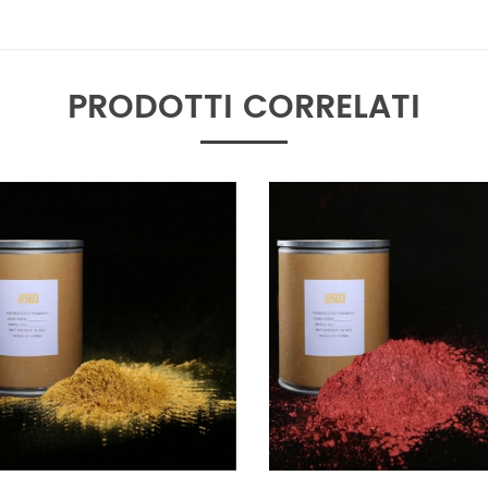
brillantezza X-RITE, test QUV, per
garantire la buona qualità del
pigmento perlato.
PRODOTTI CORRELATI