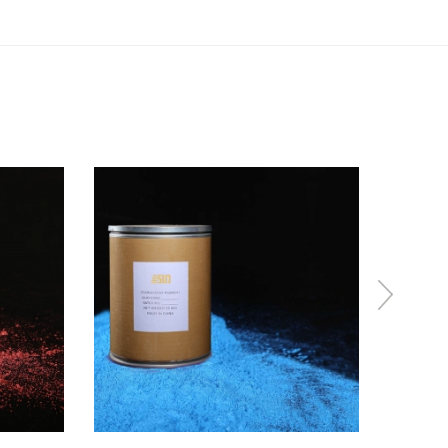
colori alla moda, varie polveri
glitter a scelta.