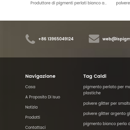
polvere di pigmento per effetti di colore rosso brillante perlato
Produttore di pigmenti perlati bianco argento a base di mica rutilo sterling
+86 13965049124
web@ispigm
Navigazione
Tag Caldi
Casa
pigmento perlato per ma
plastiche
A Proposito Di Isuo
polvere glitter per smalt
Notizia
polvere glitter argento g
Prodotti
pigmento bianco perla d
Contattaci