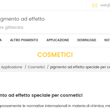
web@
pigmento ad effetto
e glitterata
A
ALTRO PIGMENTO
APPLICAZIONE
DOWNLOAD
NOT
COSMETICI
pigmento ad effetto speciale per c
Applicazione
/
Cosmetici
/
to ad effetto speciale per cosmetici
orosamente le normative internazionali in materia di chimica, meta