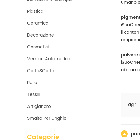
umano ed
Plastica
pigment
Ceramica
iSuoChem
il conten
Decorazione
ampiamen
Cosmetici
polvere 
Vernice Automatica
iSuoChem
abbiamo 
Carta&carte
Pelle
Tessili
Tag :
Artigianato
Smalto Per Unghie
pre
Categorie