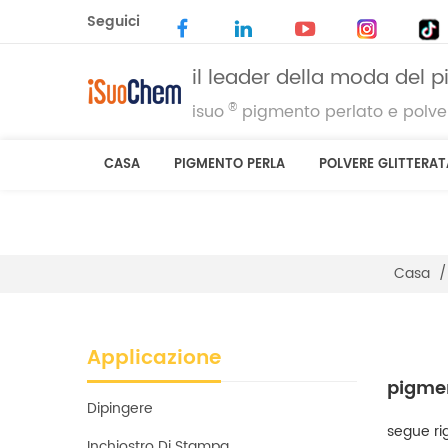
Seguici
il leader della moda del 
®
isuo
pigmento perlato e polver
CASA
PIGMENTO PERLA
POLVERE GLITTERAT
Casa
/
Applicazione
pigmen
Dipingere
segue rig
Inchiostro Di Stampa