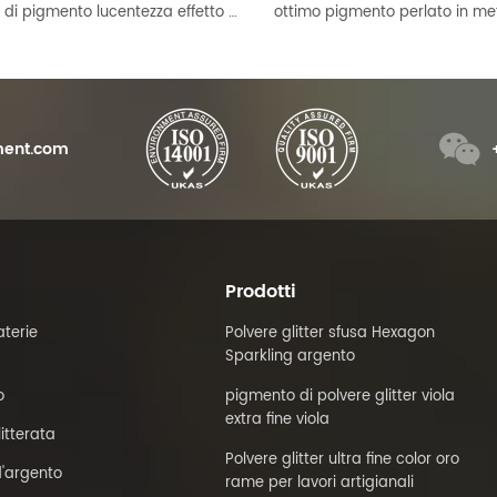
polvere di pigmento lucentezza effetto opaco satinato oro lucido perlato
ent.com
Prodotti
terie
Polvere glitter sfusa Hexagon
Sparkling argento
o
pigmento di polvere glitter viola
extra fine viola
litterata
Polvere glitter ultra fine color oro
'argento
rame per lavori artigianali