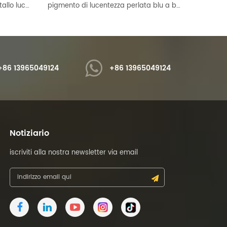
ottimo pigmento perlato in metallo lucentezza rosso brillante
pigmento di lucentezza perlata blu a base di mica naturale
+86 13965049124
+86 13965049124
Notiziario
iscriviti alla nostra newsletter via email