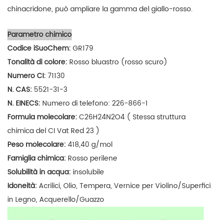
chinacridone, può ampliare la gamma del giallo-rosso.
Parametro chimico
Codice iSuoChem:
GR179
Tonalità di colore:
Rosso bluastro (rosso scuro)
Numero CI:
71130
N. CAS:
5521-31-3
N. EINECS:
Numero di telefono: 226-866-1
Formula molecolare:
C26H24N2O4 (
Stessa struttura
chimica del CI Vat Red 23
)
Peso molecolare:
418,40 g/mol
Famiglia chimica:
Rosso perilene
Solubilità in acqua:
insolubile
Idoneità:
Acrilici, Olio, Tempera, Vernice per Violino/Superfici
in Legno, Acquerello/Guazzo