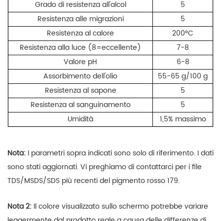
Grado di resistenza all'alcol
5
Resistenza alle migrazioni
5
Resistenza al calore
200°C
Resistenza alla luce (8=eccellente)
7-8
Valore pH
6-8
Assorbimento dell'olio
55-65 g/100 g
Resistenza al sapone
5
Resistenza al sanguinamento
5
Umidità
1,5% massimo
Nota:
I parametri sopra indicati sono solo di riferimento. I dati
sono stati aggiornati. Vi preghiamo di contattarci per i file
TDS/MSDS/SDS più recenti del pigmento rosso 179.
Nota 2:
Il colore visualizzato sullo schermo potrebbe variare
leggermente dal prodotto reale a causa delle differenze di