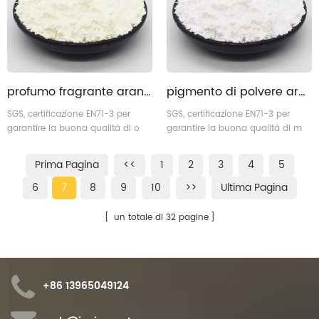
profumo fragrante arancione con aromi fruttati
pigmento di polvere aromatica di menta aromatica microcapsule
SGS, certificazione EN71-3 per
SGS, certificazione EN71-3 per
garantire la buona qualità di o
garantire la buona qualità di m
gamma di materiali profumati .
pigmento di fragranza aromatica
int .
Prima Pagina
<<
1
2
3
4
5
6
7
8
9
10
>>
Ultima Pagina
un totale di 32 pagine
+86 13965049124