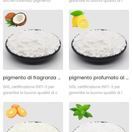
anche chiamato pigmento
garantire la buona qualità di r
Colorshift.
profumo di profumo ose .
pigmento di fragranza al profumo di latte di cocco dall'odore di lunga durata
pigmento profumato al limone
SGS, certificazione EN71-3 per
SGS, certificazione EN71-3 per
garantire la buona qualità di c
garantire la buona qualità di l
pigmento di fragranza del latte di
emon pigmento aromatico
oconut .
fragrante .