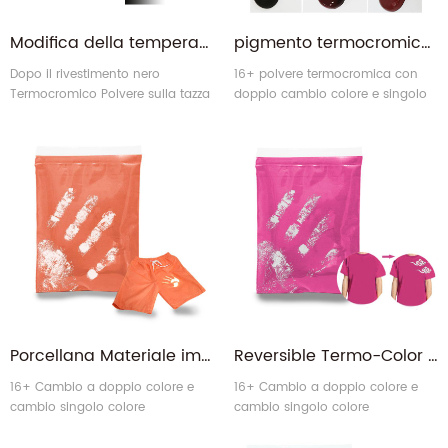
Modifica della temperatura resistente al calore Scolorimento completo Termochromic Pigmento per vernice di glassa ceramica
pigmento termocromico a cambiamento di colore a sbiadimento reversibile di vari colori per la verniciatura a spruzzo di vernici per auto
Dopo il rivestimento nero
16+ polvere termocromica con
Termocromico Polvere sulla tazza
doppio cambio colore e singolo
della tazza, quando La
cambio colore.
temperatura sta aumentando
fino alla temperatura richiesta, il
colore nero sarà sparicato. Il
fondo colore-verde apparirà
quando il nero cambia in
incolore.
Porcellana Materiale importato il colore termico che cambia il calore del calore che cambia pigmento per i tessuti
Reversible Termo-Color Termochromico Polvere di pigmento per scolorimento termico per tessuti
16+ Cambio a doppio colore e
16+ Cambio a doppio colore e
cambio singolo colore
cambio singolo colore
Termochromico Polvere.
Termochromico Polvere.