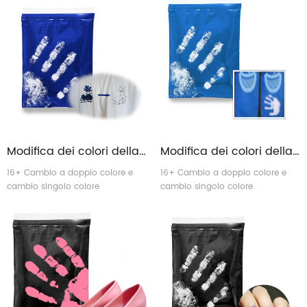
Modifica dei colori della temperatura Heatchromic Senza distorsione del calore sensibile Termochromico coloranti per tessili
Modifica dei colori della temperatura organica Termochromico Pigmento blu per i vestiti
16+ Cambio a doppio colore e
16+ Cambio a doppio colore e
cambio singolo colore
cambio singolo colore
Termochromico Polvere.
Termochromico Polvere.