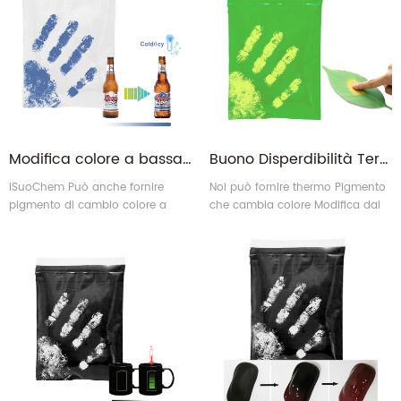
effetto speciale in Cina. ottenere rifornimento diretto della
fabbrica qui!
Modifica colore a bassa temperatura Termochromico Polvere di pigmento di cambio a freddo serie
Buono Disperdibilità Termochromico Inchiostro Thermo Pigmento che cambia colore approvato da EN71-3 MSDS
iSuoChem Può anche fornire
Noi può fornire thermo Pigmento
pigmento di cambio colore a
che cambia colore Modifica dal
bassa temperatura Polvere.
verde a giallo approvato da
Questo La serie cambierà il colore
EN71-3.
Quando La temperatura è
inferiore al valore a punta Può
essere utilizzato per tutti i tipi di
bevande Pacchetto.