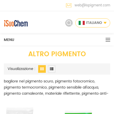
web@ispigment.com
ITALIANO
MENU
ALTRO PIGMENTO
Visualizzazione :
bagliore nel pigmento scuro, pigmento fotocromico,
pigmento termocromico, pigmento sensibile all'acqua,
pigmento camaleonte, materiale riflettente, pigmento anti-
falsificazione a pigmento di fragranza microcapsulata è
stato coperto nella nostra gamma di pigmenti a effetto
speciale. iSuoChem è il principale produttore di pigmenti ad