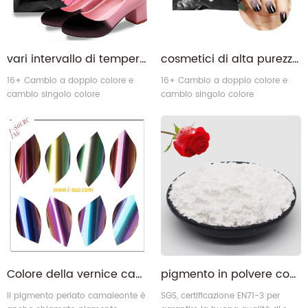
vari intervallo di temperatura Termochromico Polvere di pigmento attivato a temperatura per pelle
cosmetici di alta purezza non tossici cosmetici chiare termocromico Pennello in polvere in cosmetici per unghie
16+ Cambio a doppio colore e
16+ Cambio a doppio colore e
cambio singolo colore
cambio singolo colore
Termochromico Polvere.
Termochromico Polvere.
Colore della vernice camaleonte che cambia colore in polvere di pigmenti perlati
pigmento in polvere con profumo ultra rose
Il pigmento perlato camaleonte è
SGS, certificazione EN71-3 per