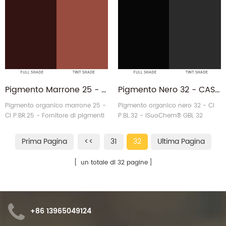
effetto speciale in Cina. ottenere rifornimento diretto della
fabbrica qui!
Pigmento Marrone 25 - CAS 6992-11-6 Benzimidazolone HFR P.BR.25 ABR25 Produttore
Pigmento Nero 32 - CAS 83524-75-8 Paliogen Perilene Nero PBL32 Produttore
Pigmento organico marrone 25 -
Pigmento organico nero 32 - CI
CI P.BR.25 - Fornitore di pigmenti
P.BL.32 - iSuoChem® GBL 32
marroni iSuoChem® ABR25
Fornitore di pigmenti neri
Prima Pagina
<<
31
32
Ultima Pagina
un totale di 32 pagine
+86 13965049124