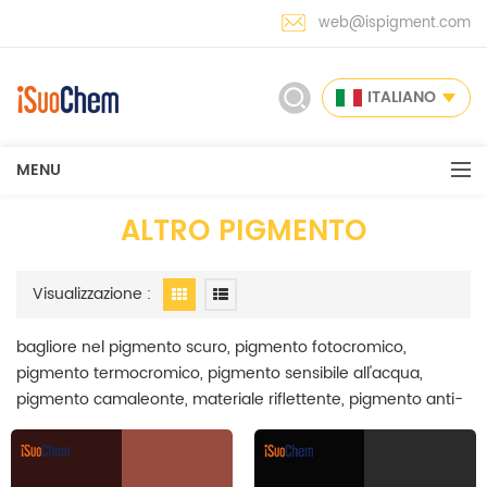
web@ispigment.com
ITALIANO
MENU
ALTRO PIGMENTO
Visualizzazione :
bagliore nel pigmento scuro, pigmento fotocromico,
pigmento termocromico, pigmento sensibile all'acqua,
pigmento camaleonte, materiale riflettente, pigmento anti-
falsificazione a pigmento di fragranza microcapsulata è
stato coperto nella nostra gamma di pigmenti a effetto
speciale. iSuoChem è il principale produttore di pigmenti ad