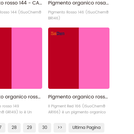
Pigmento rosso 144 - CAS 5280-78-4 Disazo BRN Rosso PR144
Pigmento organico rosa permanente all'ingrosso rosso 146
Rosso 144 (iSuoChem®
Pigmento Rosso 146 (iSuoChem®
BR146)
Pigmento organico rosso 149 | PR149 Rosso perilene simile a BASF L3580
Pigmento organico rosso 166 | Scarlatto permanente R PR166
o rosso 149
Il Pigment Red 166 (iSuoChem®
® GR149) lo è Un
AR166) è un pigmento organico
rganico di perilene ad
disazo condensato di colore
azioni con una tonalità
rosso-giallastro con proprietà
7
28
29
30
>>
Ultima Pagina
sa, un'elevatissima
traslucide, colore puro e brillante