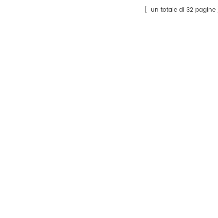
dimetossifenil)-3-idrossi-4-[[2-
purezza de
un totale di 32 pagine
metossi-
proprietà d
5[(fenilammino)carbonil]fenil]azo]naftalene-
pigmento h
2-carbossammide.
luce di 8 e
calore di o
inoltre un'
all'acqua,