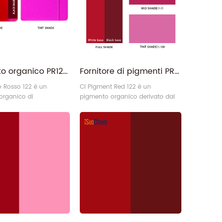
gomma e rivestimenti
buona resistenza alla luce. La sua
eccezionale stabilità chimica lo
rende la scelta ideale per
applicazioni complesse come
rivestimenti, i6
Pigmento organico PR122 all'ingrosso rosso 122 per plastica
Fornitore di pigmenti PR122 Red 122 per vernici
o Rosso 122 è un
CI Pigment Red 122 è un
organico di
pigmento organico derivato dal
ne con una struttura
chinacridone ad alte prestazioni
a eccezionalmente
che presenta una tonalità rosso-
uesto pigmento rosso
bluastra o magenta pura.
levate prestazioni nelle
Presenta un'eccellente resistenza
ni plastiche. La sua
alla migrazione, resistenza al
struttura molecolare
calore (280 °C) e stabilità
ficacemente alle elevate
chimica.
aglio e alla degradazione
sociate alla lavorazione