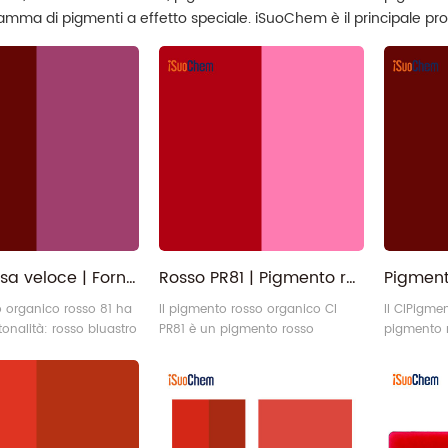
amma di pigmenti a effetto speciale. iSuoChem è il principale prod
rifornimento diretto della fabbrica qui!
Toner rosa veloce | Fornitore di pigmento organico rosso 81 per inchiostri e rivestimenti
Rosso PR81 | Pigmento rosso-giallastro ad alta dispersione e brillantezza elevata, rosso 81
o organico rosso 81 ha
Il pigmento rosso organico CI
Il CIPigme
 tonalità: rosso bluastro
PR81 è un pigmento rosso
pigmento 
llastro. Hanno però
rodamina ad alta resistenza con
resistenza
atteristiche comuni:
una vivace tonalità rosso-
tonalità ro
sparenza, elevata
giallastra. Il suo colore unico
ampiamente
ma, elevata
soddisfa gli standard
a base sol
 e molto brillante.
internazionali (DIN 16508/16509)
stampa tess