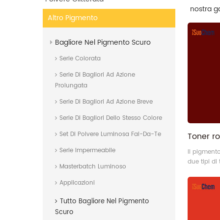
nostra g
Altro Pigmento
ottenere 
Bagliore Nel Pigmento Scuro
Serie Colorata
Serie Di Bagliori Ad Azione
Prolungata
Serie Di Bagliori Ad Azione Breve
Serie Di Bagliori Dello Stesso Colore
Set Di Polvere Luminosa Fai-Da-Te
Serie Impermeabile
Il pigment
due tipi di
Masterbatch Luminoso
e rosso gia
alcune car
Applicazioni
Elevata tra
Tutto
Bagliore Nel Pigmento
cromatura 
dispersione
Scuro