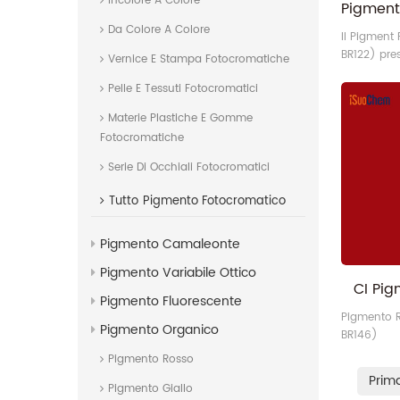
Incolore A Colore
Da Colore A Colore
Il Pigment
BR122) pre
Vernice E Stampa Fotocromatiche
resistenza 
Pelle E Tessuti Fotocromatici
resistenza 
stabilità c
Materie Plastiche E Gomme
acidi, alcal
Fotocromatiche
e chetoni)
superficial
Serie Di Occhiali Fotocromatici
m²/g, la d
particelle 
Tutto
Pigmento Fotocromatico
densità da 
Pigmento Camaleonte
Pigmento Variabile Ottico
CI Pig
Pigmento Fluorescente
Pigmento 
Pigmento Organico
BR146)
Pigmento Rosso
Prim
Pigmento Giallo