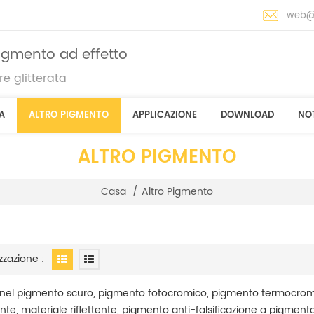
web@
pigmento ad effetto
e glitterata
A
ALTRO PIGMENTO
APPLICAZIONE
DOWNLOAD
NOT
ALTRO PIGMENTO
Casa
/
Altro Pigmento
zzazione :
 nel pigmento scuro, pigmento fotocromico, pigmento termocromi
te, materiale riflettente, pigmento anti-falsificazione a pigment