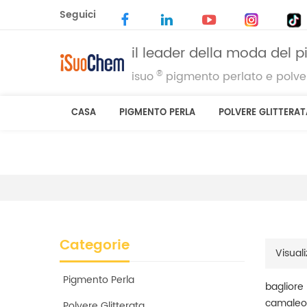
Seguici
il leader della moda del 
®
isuo
pigmento perlato e polver
CASA
PIGMENTO PERLA
POLVERE GLITTERAT
Categorie
Visuali
Pigmento Perla
bagliore
camaleon
Polvere Glitterata