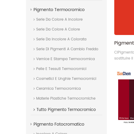
Pigmento Termocromico
Serie Da Colore A Incolore
Serie Da Colore A Colore
Serie Da Incolore A Colorata
Serie Di Pigmenti A Cambio Freddo
CIPigmento
sostituire 
Vernice E Stampa Termocromica
piombo. Qu
Pelle E Tessuti Termocromici
pigmento 
intensità a
Cosmetici E Unghie Termocromici
famiglia de
eccellente
Ceramica Termocromica
buona resis
Materie Plastiche Termocromiche
eccezionale
rende la sc
Tutto
Pigmento Termocromico
applicazio
rivestimenti
Pigmento Fotocromatico