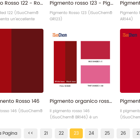
Pigmento Rosso 122 - Rosso chinacridone a base solvente PR122 per inchiostro
Pigmento rosso 123 - Pigmento rosso perilene brillante
 Red 122 (iSuoChem®
Pigmento Rosso 123 (iSuoChem®
Pigmento 
senta un'eccellente
GR123)
AR144)
alla migrazione,
al calore (280 °C) e
himica (resistenza ad
i, alcoli, esteri, benzene
. La sua area
e varia da 62 a 100
imensione media delle
da 50 a 150 nm e la
1,35 a 1,55 g/cm³.
mento Rosso 146
Pigmento organico rosso 146 senza APEO, altamente trasparente e lucido, produttore
Rosso 146 (iSuoChem®
Il pigmento rosso 146
Il pigment
(iSuoChem® BR146) è un
(iSuoChem
pigmento rosso monoazoico di
pigmento o
tipo AS naftolo in fase blu con
alte prest
a Pagina
<<
21
22
23
24
25
26
2
struttura chimica N-(4-cloro-2,5-
giallo-ros