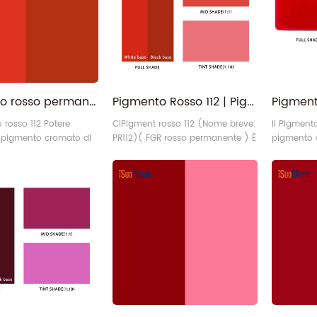
ed è noto come "Process Red"
plastica, 
nella stampa a quattro colori, il
industriali.
che lo rende particolarmente
adatto per applicazioni che
richiedono una brillante tonal6
Pigmento rosso permanente FGR per prodotti chimici organici opachi, rosso 112
Pigmento Rosso 112 | Pigmento organico PR 112 rosso permanente ad alta resistenza del colore
 rosso 112 Potere
CIPigment rosso 112 (Nome breve:
Il Pigment
il pigmento cromato di
PR112)( FGR rosso permanente ) È
pigmento 
esto rosso 112 è un
Un pigmento rosso giallastro ad
chinacrido
monoazoico ad alta
alte prestazioni della serie
cristallin
ppartenente alla
Naphthol AS. Noto per il suo
stabile. Q
i naftoli AS. Ha un
colore vibrante, l'eccellente potere
122 offre e
 potere coprente e una
coprente e la superiore resistenza
applicazio
tenza alla luce. La sua
agli agenti atmosferici, è
esclusiva 
 stabilità chimica lo
ampiamente utilizzato in
resiste ef
elta ideale per
inchiostri, vernici, rivestimenti e
forze di t
ni complesse come
trattamenti delle sementi. Questo
termica as
, i6
6
dei poli6