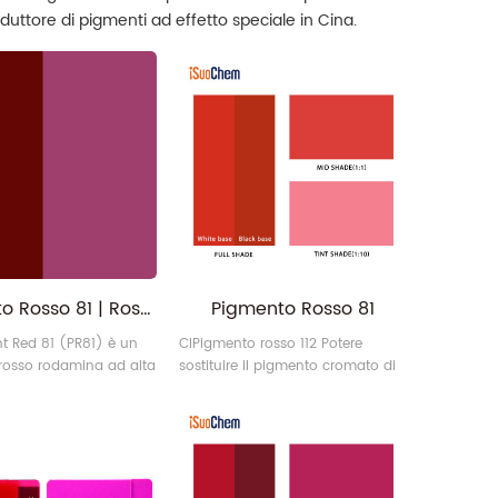
uttore di pigmenti ad effetto speciale in Cina.
Pigmento Rosso 81 | Rosso-Bluastro Alta Trasparenza Alto Croma PR81
Pigmento Rosso 81
nt Red 81 (PR81) è un
CIPigmento rosso 112 Potere
rosso rodamina ad alta
sostituire il pigmento cromato di
 con una vivace
piombo. Questo rosso 112 è un
sso-bluastra. È
pigmento monoazoico ad alta
 utilizzato in inchiostri
intensità appartenente alla
vente e a base acqua,
famiglia dei naftoli AS. Ha un
ile, inchiostri offset,
eccellente potere coprente e una