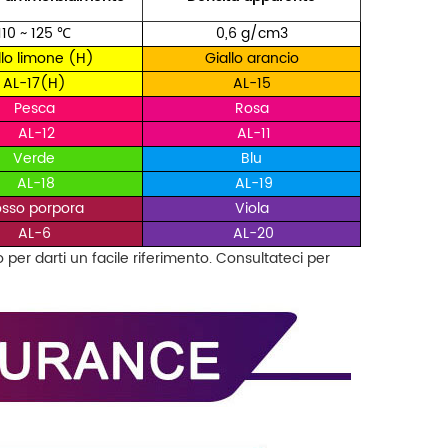
110 ~ 125
℃
0,6 g/cm3
llo limone (H)
Giallo arancio
AL-17(H)
AL-15
Pesca
Rosa
AL-12
AL-11
Verde
Blu
AL-18
AL-19
sso porpora
Viola
AL-6
AL-20
o per darti un facile riferimento. Consultateci per