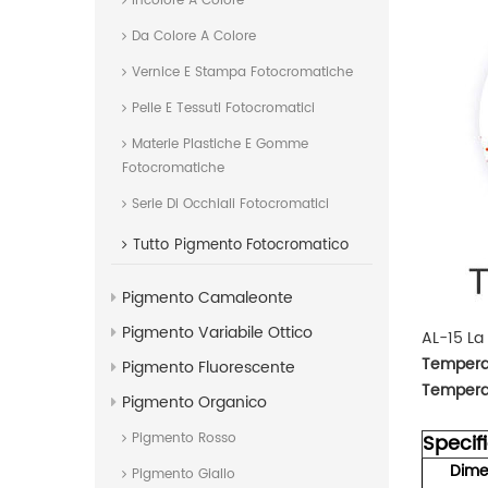
Incolore A Colore
Da Colore A Colore
Vernice E Stampa Fotocromatiche
Pelle E Tessuti Fotocromatici
Materie Plastiche E Gomme
Fotocromatiche
Serie Di Occhiali Fotocromatici
Tutto
Pigmento Fotocromatico
Pigmento Camaleonte
Pigmento Variabile Ottico
AL-15 La 
Temperat
Pigmento Fluorescente
Tempera
Pigmento Organico
Specif
Pigmento Rosso
Dime
Pigmento Giallo