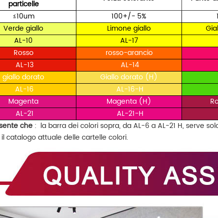
particelle
≤10um
100+/- 5%
Verde giallo
Limone giallo
Gia
AL-10
AL-17
Rosso
rosso-arancio
AL-13
AL-14
giallo dorato
Giallo dorato (H)
AL-16
AL-16-H
Magenta
Magenta (H)
Ro
AL-21
AL-21-H
esente che
:
la barra dei colori sopra, da AL-6 a AL-21 H, serve sol
il catalogo attuale delle cartelle colori.