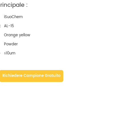
incipale :
iSuoChem
:
AL-15
Orange yellow
Powder
e
≤10um
Richiedere Campione Gratuito