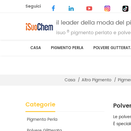
Seguici
il leader della moda del 
®
isuo
pigmento perlato e polver
CASA
PIGMENTO PERLA
POLVERE GLITTERAT
Casa
/
Altro Pigmento
/
Pigmen
Categorie
Polve
Le polver
Pigmento Perla
È specia
Polvere Glitterata