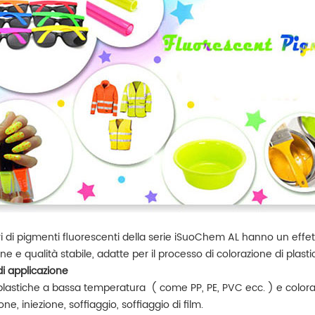
Produttore di pigmenti perlati bianco argento a base di mica rutilo sterling
Pigmento multicolore iSuoChem rifrattivo che cambia colore in metallo
ione REACH, SGS,
I pigmenti multicromatici
iSuoCh
 ISO, basso contenuto
iSuoChem® sono un tipo speciale
argent
anti, consistenza del
di pigmento che ha la proprietà di
SGS, 
ad More
Read More
 del 95%, test della
cambiare colore al variare della
100, fo
le particelle Malvern,
luce.
libe
e e della brillantezza
resist
QUV, per garantire la
colori a
del pigmento perlato.
ri di pigmenti fluorescenti della serie iSuoChem AL hanno un effet
one e qualità stabile, adatte per il processo di colorazione di pla
 applicazione
plastiche
a bassa temperatura
(
come PP, PE, PVC ecc.
) e color
ione, iniezione, soffiaggio, soffiaggio di film.