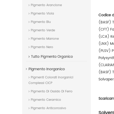
Pigmento Arancione
Pigmento Viola
Codice d
(BASF) T
Pigmento Blu
(CFT) Fa
Pigmento Verde
(LCA) K
Pigmento Marrone
(LNX) Ma
Pigmento Nero
(PLSV) P
Tutto
Pigmento Organico
Polysynt
(CLARIA
Pigmento Inorganico
(BASF) T
Pigmenti Colorati Inorganici
Solvape
Complessi CICP
Pigmento Di Ossido Di Ferro
Scarica
Pigmento Ceramico
Pigmento Anticorrosivo
Solven