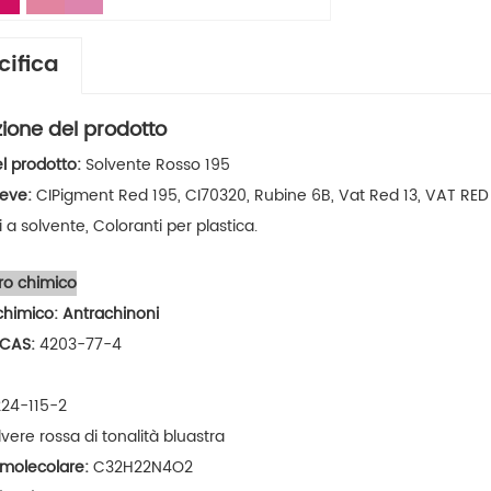
cifica
zione del prodotto
l prodotto:
Solvente Rosso 195
eve:
CIPigment Red 195, CI70320, Rubine 6B, Vat Red 13, VAT RE
 a solvente, Coloranti per plastica.
ro chimico
chimico:
Antrachinoni
 CAS:
4203-77-4
224-115-2
lvere rossa di tonalità bluastra
 molecolare:
C32H22N4O2