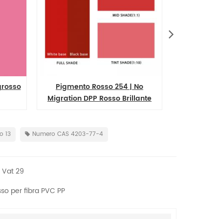
grosso
Pigmento Rosso 254 | No
Pigmento o
Migration DPP Rosso Brillante
polvere s
Neutro 254
Pigmento ro
o 13
Numero CAS 4203-77-4
 Vat 29
sso per fibra PVC PP