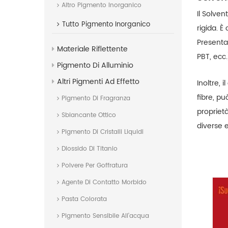
Altro Pigmento Inorganico
Il Solven
Tutto
Pigmento Inorganico
rigida. È
Presenta 
Materiale Riflettente
PBT, ecc.)
Pigmento Di Alluminio
Altri Pigmenti Ad Effetto
Inoltre, 
fibre, p
Pigmento Di Fragranza
propriet
Sbiancante Ottico
diverse 
Pigmento Di Cristalli Liquidi
Diossido Di Titanio
Polvere Per Goffratura
Agente Di Contatto Morbido
Pasta Colorata
Pigmento Sensibile All'acqua