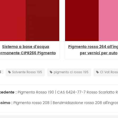
Sistema a base d'acqua
Pigmento rosso 264 all'in
ermanente CIPR266 Pigmento
per vernici per auto
rosso 266
 :
Solvente Rosso 195
pigmento ci rosso 195
CI Vat Ross
cedente :
Pigmento Rosso 190 | CAS 6424-77-7 Rosso Scarlatto R
ssimo :
Pigmento rosso 208 | Benzimidazolone rosso 208 all'ingro