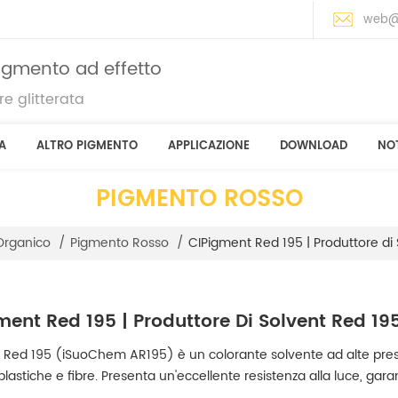
web@
pigmento ad effetto
e glitterata
A
ALTRO PIGMENTO
APPLICAZIONE
DOWNLOAD
NOT
PIGMENTO ROSSO
CIPigment Red 195 | Produttore di
Organico
/
Pigmento Rosso
/
ment Red 195 | Produttore Di Solvent Red 195
nt Red 195 (iSuoChem AR195) è un colorante solvente ad alte presta
lastiche e fibre. Presenta un'eccellente resistenza alla luce, gara