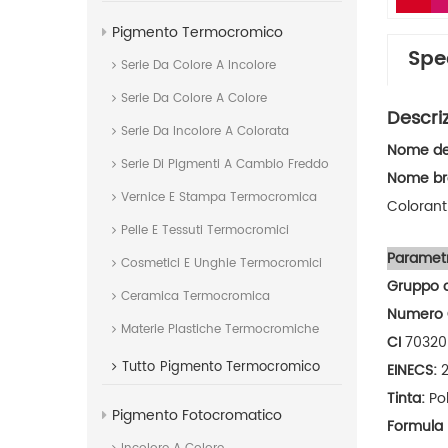
Pigmento Termocromico
Spe
Serie Da Colore A Incolore
Serie Da Colore A Colore
Descri
Serie Da Incolore A Colorata
Nome de
Serie Di Pigmenti A Cambio Freddo
Nome br
Vernice E Stampa Termocromica
Coloranti
Pelle E Tessuti Termocromici
Paramet
Cosmetici E Unghie Termocromici
Gruppo 
Ceramica Termocromica
Numero
Materie Plastiche Termocromiche
CI
70320
Tutto
Pigmento Termocromico
EINECS:
Tinta:
Po
Pigmento Fotocromatico
Formula