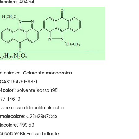
lecolare:
494,54
a chimica:
Colorante monoazoico
 CAS:
164251-88-1
i colori:
Solvente Rosso 195
277-146-9
lvere rossa di tonalità bluastra
 molecolare:
C23H29N7O4S
lecolare:
499,59
di colore:
Blu-rosso brillante