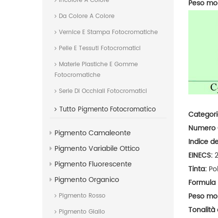
Incolore A Colore
Peso mo
Da Colore A Colore
Vernice E Stampa Fotocromatiche
Pelle E Tessuti Fotocromatici
Materie Plastiche E Gomme
Fotocromatiche
Serie Di Occhiali Fotocromatici
Tutto
Pigmento Fotocromatico
Categori
Numero
Pigmento Camaleonte
Indice de
Pigmento Variabile Ottico
EINECS:
Pigmento Fluorescente
Tinta:
Po
Pigmento Organico
Formula
Peso mo
Pigmento Rosso
Tonalità 
Pigmento Giallo