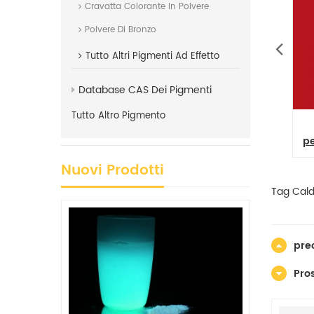
Cravatta Colorante In Polvere
Polvere Di Bronzo
Tutto
Altri Pigmenti Ad Effetto
Database CAS Dei Pigmenti
Tutto
Altro Pigmento
 PR269 super
Pigmento rosso brillante
ostro a getto
CIPR268 268 Produttore
p
ostro
Nuovi Prodotti
Tag Caldi
pre
Pro