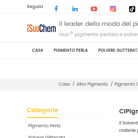
Seguici
il leader della moda del 
®
isuo
pigmento perlato e polver
CASA
PIGMENTO PERLA
POLVERE GLITTERAT
Casa
/
Altro Pigmento
/
Pigmento 
Categorie
CIPig
Il Solve
Pigmento Perla
materie p
Polvere Glitterata