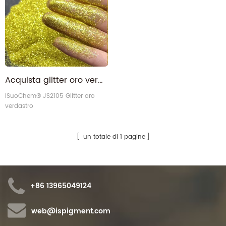
Acquista glitter oro verde brillante metallizzato extra fine in grandi quantità
iSuoChem® JS2105 Glitter oro
verdastro
un totale di 1 pagine
+86 13965049124
web@ispigment.com